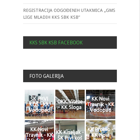
REGISTRACIJA ODGOĐENIH UTAKMICA „GMS
LIGE MLADIH KKS SBK KSB“
KKS SBK KSB FACEBOOK
FOTO GALERIJA
ŠK PRVI
KK Novi
OKK Viteze
KOŠ - KK
Travnik - KK
- KK Sloga
Vodopad
Vodopad
KK Novi
KK Promo -
KK Kiseljak -
Travnik - KK
KK Novi
ŠK Prvi koš