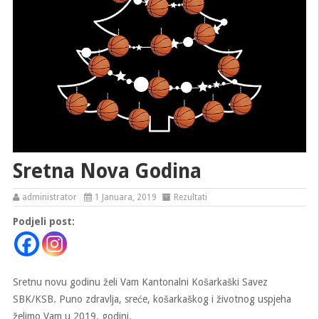
Sretna Nova Godina
administrator
1 Januara, 2019
Rezultati
Podjeli post:
Sretnu novu godinu želi Vam Kantonalni Košarkaški Savez
SBK/KSB. Puno zdravlja, sreće, košarkaškog i životnog uspjeha
želimo Vam u 2019. godini.