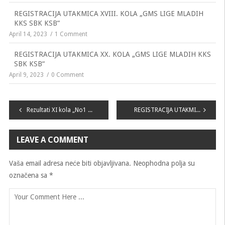
REGISTRACIJA UTAKMICA XVIII. KOLA „GMS LIGE MLADIH
KKS SBK KSB“
April 14, 2023
1 Comment
REGISTRACIJA UTAKMICA XX. KOLA „GMS LIGE MLADIH KKS
SBK KSB“
April 9, 2023
0 Comment
Navigacija
Rezultati XI kola „No1 LIGE MLADIH KKS SBK KSB“
REGISTRACIJA UTAKMICA II. KOLA „No1 LIGE MLADIH KKS SBK KSB“
članaka
LEAVE A COMMENT
Vaša email adresa neće biti objavljivana.
Neophodna polja su
označena sa
*