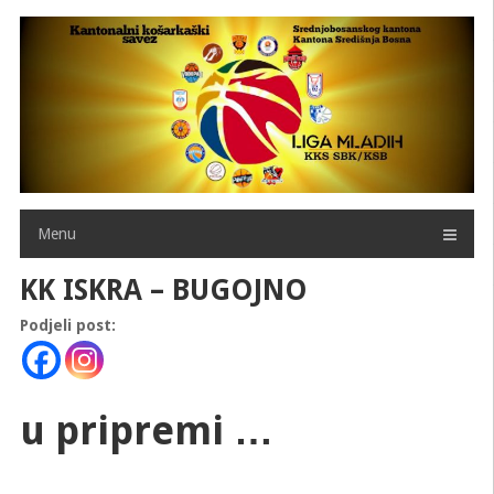
Skip
to
content
Menu
KK ISKRA – BUGOJNO
Podjeli post:
u pripremi …