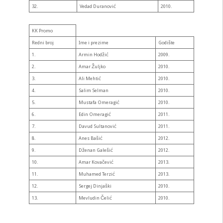
32.
Vedad Duranović
2010.
KK Promo
Redni broj
Ime i prezime
Godište
1.
Armin Hodžić
2009.
2.
Amar Žuljko
2010.
3.
Ali Mehtić
2010.
4.
Salim Selman
2010.
5.
Mustafa Omeragić
2010.
6.
Edin Omeragić
2011.
7.
Davud Sultanović
2011.
8.
Anes Bašić
2012.
9.
Dženan Galešić
2012.
10.
Amar Kovačević
2013.
11.
Muhamed Terzić
2013.
12.
Sergej Dinjaški
2010.
13.
Mevludin Čelić
2010.