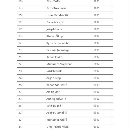
13.
Eldar Žužić
2011.
14.
Emin Turanović
2011.
15.
Loran Karah – Ali
2011.
16.
Boris Petonjić
2012.
17.
Josip Miketa
2011.
18.
Ahmed Škiljan
2012.
19.
Ajdin Salihefendić
2012.
20.
Ibrahim Julardžija
2011.
21.
Kenan Joldić
2012.
22.
Muharem Majdanac
2012.
23.
Tarik Mačak
2012.
24.
Arijan Perge
2012.
25.
Kenan Sadiković
2011.
26.
Aid Hajder
2012.
27.
Andrej Klišanin
2012.
28.
Luka Budeš
2009.
29.
Arnes Glamočić
2009.
30.
Muhamed Gulić
2009.
31.
Umejr Duranović
2010.