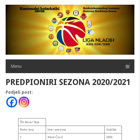
Skip
to
content
Menu
PREDPIONIRI SEZONA 2020/2021
Podjeli post:
ŠK Never Stop
Redni broj
Ime i prezime
Godište
1.
Alem Čurić
2009.