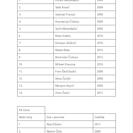
1.
Elman Mahalbašić
2009.
2.
Saša Kovač
2009.
3.
Gabrijel Franjić
2009.
4.
Anastasija Čukvas
2009.
5.
Salih Mahalbašić
2009.
6.
Roko Gudelj
2010.
7.
Damjan Zečević
2010.
8.
Mateo Đido
2012.
9.
Branislav Čukvas
2012.
10.
Mihael Kvasina
2010.
11.
Fran Škočibušić
2009.
12.
Adna Čorbić
2009.
13.
Merjem Hajrić
2009.
14.
Anes Čakić
2011.
KK Iskra
Redni broj
Ime i prezime
Godište
1.
Noa Džolan
2011.
2.
Nedim Čefo
2009.