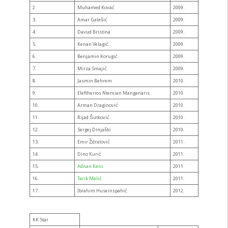
2.
Muhamed Kovać
2009.
3.
Amar Galešić
2009.
4.
Davud Bristina
2009.
5.
Kenan Velagić
2009.
6.
Benjamin Korugić
2009.
7.
Mirza Smajić
2009.
8.
Jasmin Behrem
2010.
9.
Eleftherios Ntemian Manganaris
2010.
10.
Arman Draginović
2010.
11.
Rijad Šutković
2010.
12.
Sergej Dinjaški
2010.
13.
Emir Ždralović
2011.
14.
Dino Kurić
2011.
15.
Adnan Kero
2011.
16.
Tarik Melić
2011.
17.
Ibrahim Huseinspahić
2012.
KK Star