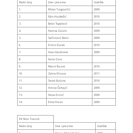
Redni broj
Ime i prezime
Godište
1.
Milan Trogrančić
2009.
2.
Edin Huzbašić
2010.
3.
Bekir Topalović
2010.
4.
Hamza Zulum
2009.
5.
Salčinović Bekir
2009.
6.
Ermin Durak
2010.
7.
Anes Karahmet
2009.
8.
Karlo Oroz
9.
Marin Buzuk
2010.
10.
Zehra Klisura
2011.
11.
Sarah Buljina
2010.
12.
Amina Čehajić
2009.
13.
Hana Drinić
2009.
14.
Elma Kreso
2009.
KK Novi Travnik
Redni broj
Ime i prezime
Godište