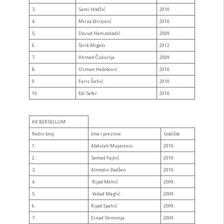
3.
Sami Hodžić
2010.
4.
Mirza Idrizović
2010.
5.
Davud Hamzakadić
2009.
6.
Tarik Migalo
2012.
7.
Ahmed Čukurija
2009.
8.
Osman Habibović
2010.
9.
Faris Šehić
2010.
10.
Edi Sefer
2010.
KK BERSELLUM
Redni broj
Ime i prezime
Godište
1.
Abdulah Mujanovic
2010.
2.
Samed Fajkić
2010.
3.
Almedin Padžen
2010.
4.
Rijad Mehić
2009.
5.
Vedad Maglić
2009.
6.
Rijad Spahić
2009.
7.
Ernad Strmonja
2009.