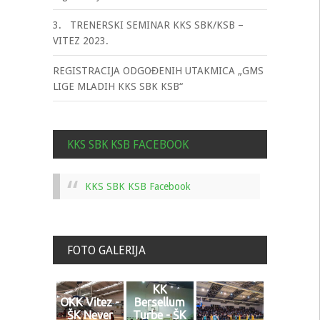
3. TRENERSKI SEMINAR KKS SBK/KSB –
VITEZ 2023.
REGISTRACIJA ODGOĐENIH UTAKMICA „GMS
LIGE MLADIH KKS SBK KSB“
KKS SBK KSB FACEBOOK
KKS SBK KSB Facebook
FOTO GALERIJA
KK
OKK Vitez -
Bersellum
ŠK Never
Turbe - ŠK