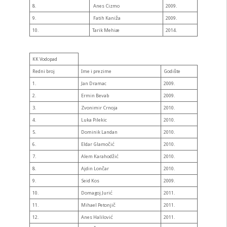
8.
Anes Cizmo
2009.
9.
Fatih Kaniža
2009.
10.
Tarik Mehiæ
2014.
KK Vodopad
Redni broj
Ime i prezime
Godište
1.
Jan Dramac
2009.
2.
Ermin Bevab
2009.
3.
Zvonimir Crnoja
2010.
4.
Luka Pilekic
2010.
5.
Dominik Landan
2010.
6.
Eldar Glamočić
2010.
7.
Alem Karahodžić
2010.
8.
Ajdin Lončar
2010.
9.
Seid Kos
2009.
10.
Domagoj Jurić
2011.
11.
Mihael Petonjič
2011.
12.
Anes Halilović
2011.