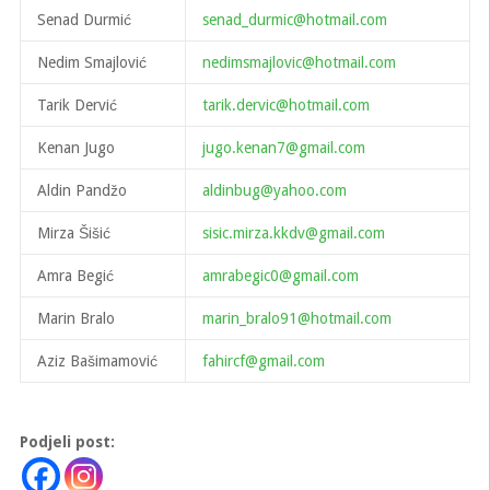
Senad Durmić
senad_durmic@hotmail.com
Nedim Smajlović
nedimsmajlovic@hotmail.com
Tarik Dervić
tarik.dervic@hotmail.com
Kenan Jugo
jugo.kenan7@gmail.com
Aldin Pandžo
aldinbug@yahoo.com
Mirza Šišić
sisic.mirza.kkdv@gmail.com
Amra Begić
amrabegic0@gmail.com
Marin Bralo
marin_bralo91@hotmail.com
Aziz Bašimamović
fahircf@gmail.com
Podjeli post: