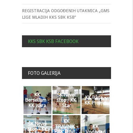
REGISTRACIJA ODGOĐENIH UTAKMICA „GMS
LIGE MLADIH KKS SBK KSB“
KKS SBK KSB FACEBOOK
FOTO GALERIJA
KK
ŠK Never
KK Iskra -
Bersellum -
stop - KK
KK Promo
KK Iskra
Star
KK
ŠK Never
TRAVNIK -
KK
Stop - ŠK
ŠK PRVI
Vodopad