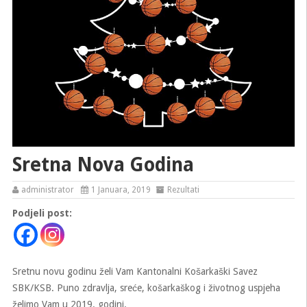
Sretna Nova Godina
administrator
1 Januara, 2019
Rezultati
Podjeli post:
Sretnu novu godinu želi Vam Kantonalni Košarkaški Savez
SBK/KSB. Puno zdravlja, sreće, košarkaškog i životnog uspjeha
želimo Vam u 2019. godini.