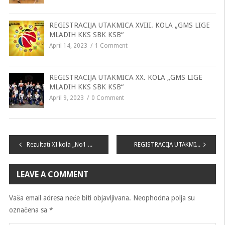
REGISTRACIJA UTAKMICA XVIII. KOLA „GMS LIGE
MLADIH KKS SBK KSB“
April 14, 2023
1 Comment
REGISTRACIJA UTAKMICA XX. KOLA „GMS LIGE
MLADIH KKS SBK KSB“
April 9, 2023
0 Comment
Navigacija
Rezultati XI kola „No1 LIGE MLADIH KKS SBK KSB“
REGISTRACIJA UTAKMICA II. KOLA „No1 LIGE MLADIH KKS SBK KSB“
članaka
LEAVE A COMMENT
Vaša email adresa neće biti objavljivana.
Neophodna polja su
označena sa
*