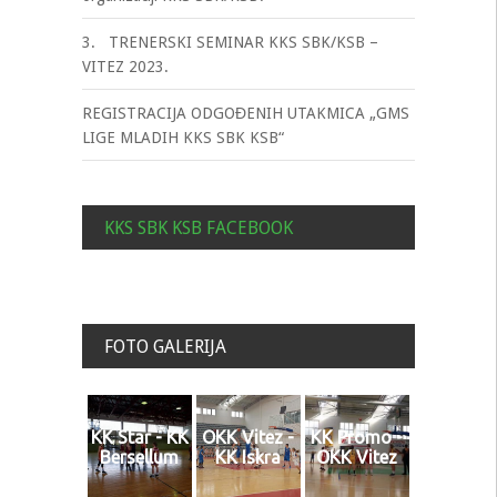
3. TRENERSKI SEMINAR KKS SBK/KSB –
VITEZ 2023.
REGISTRACIJA ODGOĐENIH UTAKMICA „GMS
LIGE MLADIH KKS SBK KSB“
KKS SBK KSB FACEBOOK
FOTO GALERIJA
KK Star - KK
OKK Vitez -
KK Promo -
Bersellum
KK Iskra
OKK Vitez