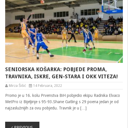
SENIORSKA KOŠARKA: POBJEDE PROMA,
TRAVNIKA, ISKRE, GEN-STARA I OKK VITEZA!
Mirza Šišić
14 Februara, 2022
Promo je u 16. kolu Prvenstva BiH pobjedio ekipu Radnika Elvaco
MetPro iz Bijeljinje s 95-93.Shane Gatling s 29 poena jedan je od
najzaslužnijih za ovu pobjedu. Travnik je u […]
Navigacija
PREVIOUS