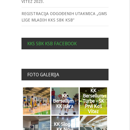
VITEZ 2023.
REGISTRACIJA ODGOĐENIH UTAKMICA „GMS
LIGE MLADIH KKS SBK KSB“
KKS SBK KSB FACEBOOK
FOTO GALERIJA
KK
KK
Bersellum
Bersellum -
Turbe - ŠK
KK Iskra
Prvi Koš
Vitez
KK Sloga -
KK Novi
10