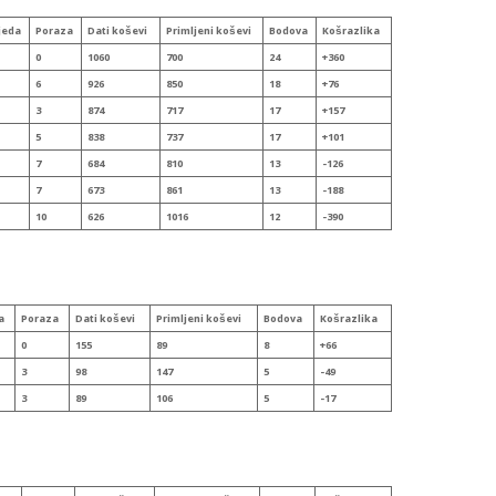
jeda
Poraza
Dati koševi
Primljeni
koševi
Bodova
Koš
razlika
0
1060
700
24
+360
6
926
850
18
+76
3
874
717
17
+157
5
838
737
17
+101
7
684
810
13
-126
7
673
861
13
-188
10
626
1016
12
-390
a
Poraza
Dati koševi
Primljeni
koševi
Bodova
Koš
razlika
0
155
89
8
+66
3
98
147
5
-49
3
89
106
5
-17