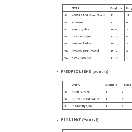
EKIPA
Broj
kola
Pob
01.
NEVER STOP Donji Vakuf
12
12
02.
TRAVNIK
12
6
03.
STAR Fojnica
10(-2)
7
04.
ISKRA Bugojno
11(-1)
6
05.
PRVI KOŠ Vitez
10(-2)
3
06.
PROMO Donji Vakuf
10(-2)
3
07.
NOVI TRAVNIK
11(-1)
1
PREDPIONIRKE (ženski)
EKIPA
Broj
kola
Pobjed
01.
STAR Fojnica
4
4
02.
PROMO Donji Vakuf
4
1
03.
ISKRA Bugojno
4
1
PIONIRKE (ženski)