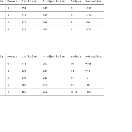
da
Poraza
Dati koševi
Primljeni
koševi
Bodova
Koš
razlika
1
357
145
11
+212
1
319
185
11
+134
4
223
299
8
-76
6
112
382
6
-270
da
Poraza
Dati koševi
Primljeni
koševi
Bodova
Koš
razlika
0
415
250
16
+165
2
336
324
14
+12
5
275
282
11
-7
5
299
314
11
-15
8
107
262
5(-3)
-155