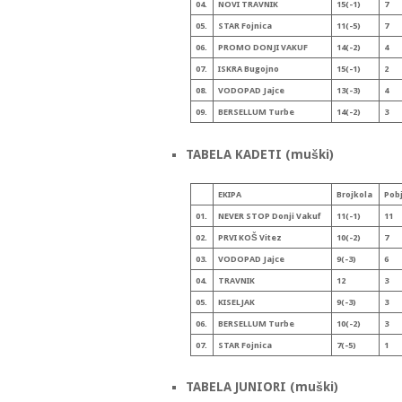
04.
NOVI TRAVNIK
15(-1)
7
05.
STAR Fojnica
11(-5)
7
06.
PROMO DONJI VAKUF
14(-2)
4
07.
ISKRA Bugojno
15(-1)
2
08.
VODOPAD Jajce
13(-3)
4
09.
BERSELLUM Turbe
14(-2)
3
TABELA KADETI (muški)
EKIPA
Broj
kola
Pob
01.
NEVER STOP Donji Vakuf
11(-1)
11
02.
PRVI KOŠ Vitez
10(-2)
7
03.
VODOPAD Jajce
9(-3)
6
04.
TRAVNIK
12
3
05.
KISELJAK
9(-3)
3
06.
BERSELLUM Turbe
10(-2)
3
07.
STAR Fojnica
7(-5)
1
TABELA JUNIORI (muški)