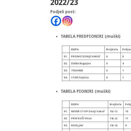
2022/23
Podjeli post:
TABELA PREDPIONIRI (muški)
EKIPA
Broj
kola
Pobje
01.
PROMO DONJI VAKUF
6
6
02.
ISKRA Bugojno
6
4
03.
TRAVNIK
6
1
04.
STAR Fojnica
6
1
TABELA PIONIRI (muški)
EKIPA
Broj
kola
Pob
01.
NEVER STOP Donji Vakuf
15(-1)
15
02.
PRVI KOŠ Vitez
14(-2)
11
03.
KISELJAK
13(-3)
9