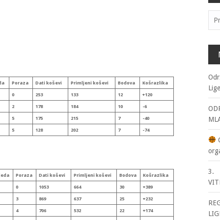
Pre
Odr
da
Poraza
Dati koševi
Primljeni
koševi
Bodova
Koš
razlika
Lig
0
253
133
12
+120
2
178
184
10
-6
ODR
5
175
215
7
-40
ML
5
128
202
7
-74
O
org
3. 
jeda
Poraza
Dati koševi
Primljeni
koševi
Bodova
Koš
razlika
VIT
0
1053
664
30
+389
3
869
637
25
+232
RE
4
706
532
22
+174
LIG