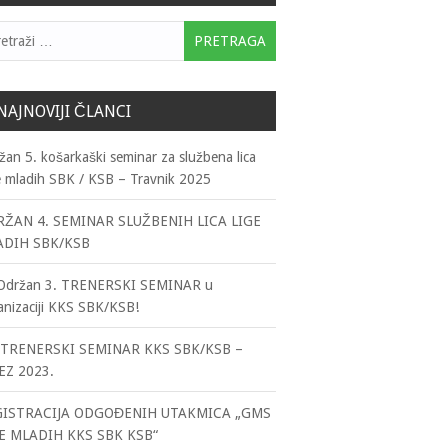
traga:
NAJNOVIJI ČLANCI
žan 5. košarkaški seminar za službena lica
e mladih SBK / KSB – Travnik 2025
ŽAN 4. SEMINAR SLUŽBENIH LICA LIGE
ADIH SBK/KSB
držan 3. TRENERSKI SEMINAR u
anizaciji KKS SBK/KSB!
TRENERSKI SEMINAR KKS SBK/KSB –
EZ 2023.
GISTRACIJA ODGOĐENIH UTAKMICA „GMS
E MLADIH KKS SBK KSB“