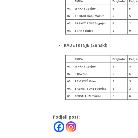
EKIPA
Broj
kola
Pobje
01.
ISKRA Bugojno
6
5
02.
PROMO Donji Vakuf
6
5
03.
BASKET TIME Bugojno
6
2
04.
STAR Fojnica
6
0
KADETKINJE (ženski)
EKIPA
Broj
kola
Pobje
01.
ISKRA Bugojno
8
8
02.
TRAVNIK
8
6
03.
PRVI KOŠ Vitez
8
3
04.
BASKET TIME Bugojno
8
3
05.
BERSELLUM Turbe
8
0
Podjeli post: