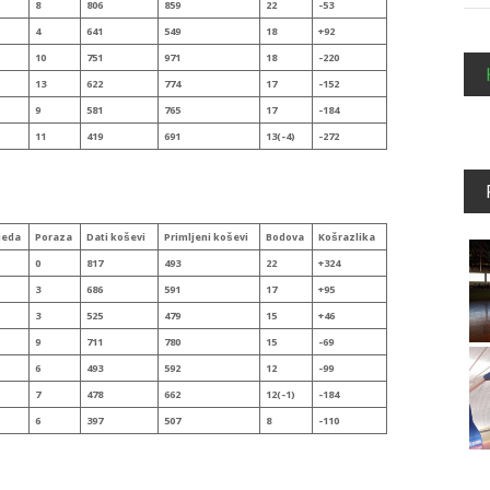
8
806
859
22
-53
4
641
549
18
+92
10
751
971
18
-220
13
622
774
17
-152
9
581
765
17
-184
11
419
691
13(-4)
-272
jeda
Poraza
Dati koševi
Primljeni
koševi
Bodova
Koš
razlika
0
817
493
22
+324
3
686
591
17
+95
3
525
479
15
+46
9
711
780
15
-69
6
493
592
12
-99
7
478
662
12(-1)
-184
6
397
507
8
-110