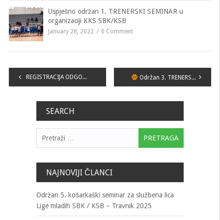
Uspješno održan 1. TRENERSKI SEMINAR u
organizaciji KKS SBK/KSB
January 28, 2022
0 Comment
Navigacija
REGISTRACIJA ODGOĐENIH UTAKMICA „GMS LIGE MLADIH KKS SBK KSB“
Održan 3. TRENERSKI SEMINAR u organizaciji KKS SBK/KSB!
članaka
SEARCH
Pretraga:
NAJNOVIJI ČLANCI
Održan 5. košarkaški seminar za službena lica
Lige mladih SBK / KSB – Travnik 2025