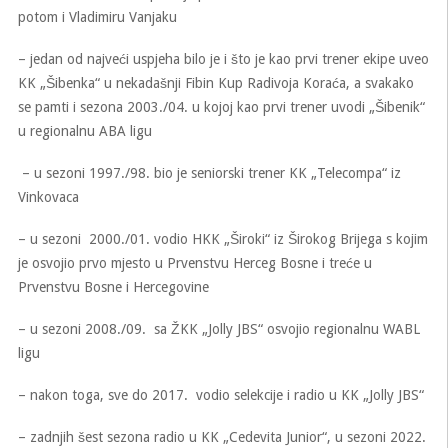
potom i Vladimiru Vanjaku
– jedan od najveći uspjeha bilo je i što je kao prvi trener ekipe uveo
KK „Šibenka“ u nekadašnji Fibin Kup Radivoja Koraća, a svakako
se pamti i sezona 2003./04. u kojoj kao prvi trener uvodi „Šibenik“
u regionalnu ABA ligu
– u sezoni 1997./98. bio je seniorski trener KK „Telecompa“ iz
Vinkovaca
– u sezoni 2000./01. vodio HKK „Široki“ iz Širokog Brijega s kojim
je osvojio prvo mjesto u Prvenstvu Herceg Bosne i treće u
Prvenstvu Bosne i Hercegovine
– u sezoni 2008./09. sa ŽKK „Jolly JBS“ osvojio regionalnu WABL
ligu
– nakon toga, sve do 2017. vodio selekcije i radio u KK „Jolly JBS“
– zadnjih šest sezona radio u KK „Cedevita Junior“, u sezoni 2022.