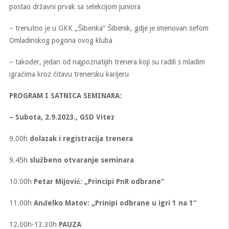
postao državni prvak sa selekcijom juniora
– trenutno je u GKK „Šibenka“ Šibenik, gdje je imenovan šefom
Omladinskog pogona ovog kluba
– također, jedan od najpoznatijih trenera koji su radili s mladim
igračima kroz čitavu trenersku karijeru
PROGRAM I SATNICA SEMINARA:
– Subota, 2.9.2023., GSD Vitez
9.00h
dolazak i registracija trenera
9.45h
službeno otvaranje seminara
10.00h
Petar Mijović: „Principi PnR odbrane“
11.00h
Anđelko Matov: „Prinipi odbrane u igri 1 na 1“
12.00h-13.30h
PAUZA