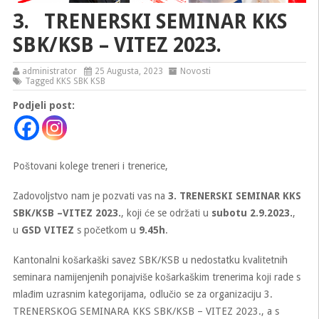
3. TRENERSKI SEMINAR KKS
SBK/KSB – VITEZ 2023.
administrator
25 Augusta, 2023
Novosti
Tagged
KKS SBK KSB
Podjeli post:
Poštovani kolege treneri i trenerice,
Zadovoljstvo nam je pozvati vas na
3. TRENERSKI SEMINAR KKS
SBK/KSB –VITEZ 2023.
, koji će se održati u
subotu 2.9.2023.
,
u
GSD VITEZ
s početkom u
9.45h
.
Kantonalni košarkaški savez SBK/KSB u nedostatku kvalitetnih
seminara namijenjenih ponajviše košarkaškim trenerima koji rade s
mlađim uzrasnim kategorijama, odlučio se za organizaciju 3.
TRENERSKOG SEMINARA KKS SBK/KSB – VITEZ 2023., a s