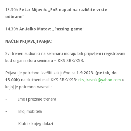
13.30h
Petar Mijović: „PnR napad na različite vrste
odbrane“
14.30h
Anđelko Matov: „Passing game“
NAČIN PRIJAVLJIVANJA:
Svi treneri sudionici na seminaru moraju biti prijavljeni i registrovani
kod organizatora seminara – KKS SBK/KSB.
Prijavu je potrebno izvršiti zaključno sa
1.9.2023. (petak, do
15.00h)
na službeni mail KKS SBK/KSB:
rks_travnik@yahoo.com
u
kojoj je potrebno navesti :
– Ime i prezime trenera
– Broj mobitela
– Klub iz kojeg dolazi