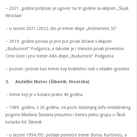
– 2021. godine potpisao je ugovor na tri godine sa ekipom „Śląsk
Wroclaw“
– u sezoni 2021./2022. bio je trener ekipe „Atomerőmű SE“
– 2019. godine postao je prvi put prvak države s ekipom
„Budućnost“ Podgorica, a također je i trenutni prvak prvenstva
Crne Gore i prvi trener ABA ekipe „Budućnost“ Podgorica
– poznat i priznat kao trener koji kvalitetno radi s mladim igračima
2.
Anđelko Matov (Šibenik, Hrvatska)
– trener koji je u košarci preko 40 godina
– 1989. godine, s 20 godina, na poziv tadašnjeg šefa omladinskog
pogona Mladena Šestana preuzima i trenira jednu grupu u Školi
košarke KK Šibenik
– u sezoni 1994./95. postaje pomoćni trener Borisu Kurtoviću, a