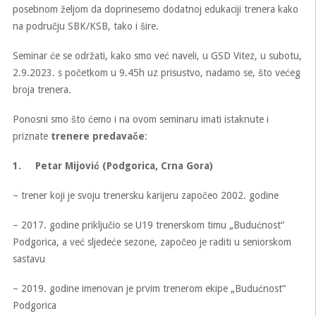
posebnom željom da doprinesemo dodatnoj edukaciji trenera kako
na području SBK/KSB, tako i šire.
Seminar će se održati, kako smo već naveli, u GSD Vitez, u subotu,
2.9.2023. s početkom u 9.45h uz prisustvo, nadamo se, što većeg
broja trenera.
Ponosni smo što ćemo i na ovom seminaru imati istaknute i
priznate
trenere predavače
:
1.
Petar Mijović (Podgorica, Crna Gora)
– trener koji je svoju trenersku karijeru započeo 2002. godine
– 2017. godine priključio se U19 trenerskom timu „Budućnost“
Podgorica, a već sljedeće sezone, započeo je raditi u seniorskom
sastavu
– 2019. godine imenovan je prvim trenerom ekipe „Budućnost“
Podgorica