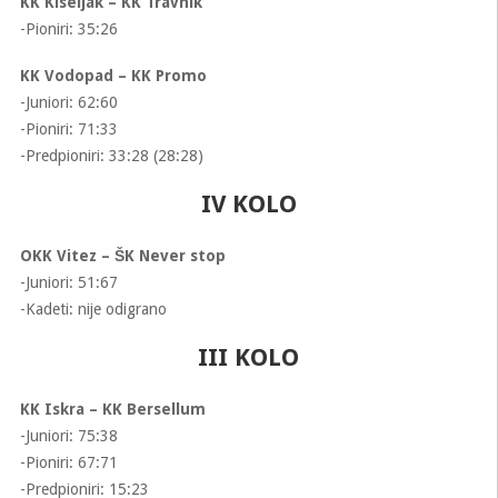
KK Kiseljak – KK Travnik
-Pioniri: 35:26
KK Vodopad – KK Promo
-Juniori: 62:60
-Pioniri: 71:33
-Predpioniri: 33:28 (28:28)
IV KOLO
OKK Vitez – ŠK Never stop
-Juniori: 51:67
-Kadeti: nije odigrano
III KOLO
KK Iskra – KK Bersellum
-Juniori: 75:38
-Pioniri: 67:71
-Predpioniri: 15:23