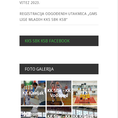
VITEZ 2023.
REGISTRACIJA ODGOĐENIH UTAKMICA „GMS
LIGE MLADIH KKS SBK KSB“
KKS SBK KSB FACEBOOK
FOTO GALERIJA
KK Star - KK
KK KIseljak
12
Vodopad
KK Promo -
KK Star - KK
KK Kiseljak -