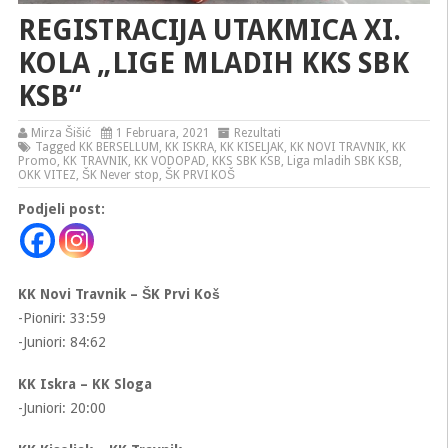
REGISTRACIJA UTAKMICA XI.
KOLA „LIGE MLADIH KKS SBK
KSB“
Mirza Šišić
1 Februara, 2021
Rezultati
Tagged
KK BERSELLUM
,
KK ISKRA
,
KK KISELJAK
,
KK NOVI TRAVNIK
,
KK
Promo
,
KK TRAVNIK
,
KK VODOPAD
,
KKS SBK KSB
,
Liga mladih SBK KSB
,
OKK VITEZ
,
ŠK Never stop
,
ŠK PRVI KOŠ
Podjeli post:
KK Novi Travnik – ŠK Prvi Koš
-Pioniri: 33:59
-Juniori: 84:62
KK Iskra – KK Sloga
-Juniori: 20:00