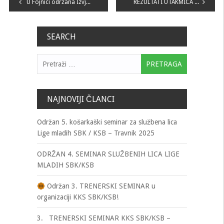
Navigacija
U Fojnici održana Izvještajna Skupština KKS SBK/KSB
REZULTATI UTAKMICA XII. KOLA „LIGE MLADIH KKS SBK KSB”
članaka
SEARCH
Pretraga:
NAJNOVIJI ČLANCI
Održan 5. košarkaški seminar za službena lica
Lige mladih SBK / KSB – Travnik 2025
ODRŽAN 4. SEMINAR SLUŽBENIH LICA LIGE
MLADIH SBK/KSB
Održan 3. TRENERSKI SEMINAR u
organizaciji KKS SBK/KSB!
3. TRENERSKI SEMINAR KKS SBK/KSB –