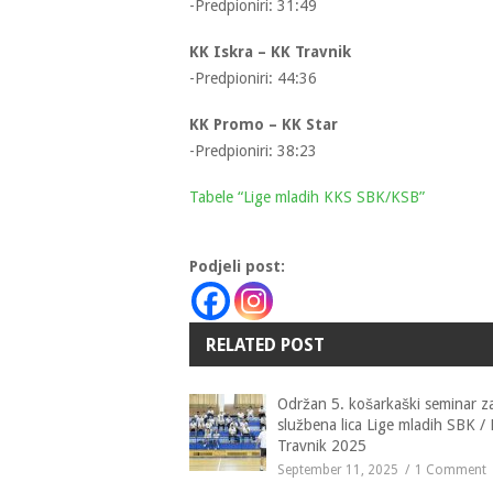
-Predpioniri: 31:49
KK Iskra – KK Travnik
-Predpioniri: 44:36
KK Promo – KK Star
-Predpioniri: 38:23
Tabele “Lige mladih KKS SBK/KSB”
Podjeli post:
RELATED POST
Održan 5. košarkaški seminar z
službena lica Lige mladih SBK /
Travnik 2025
September 11, 2025
1 Comment