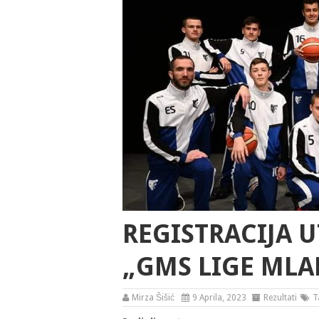
REGISTRACIJA 
„GMS LIGE MLA
Mirza Šišić
9 Aprila, 2023
Rezultati
T