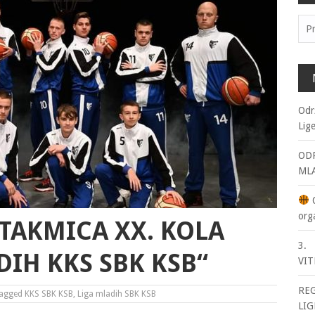
Pre
Odr
Lig
ODR
ML
O
org
UTAKMICA XX. KOLA
3. 
DIH KKS SBK KSB“
VIT
RE
agged
KKS SBK KSB
,
Liga mladih SBK KSB
LIG