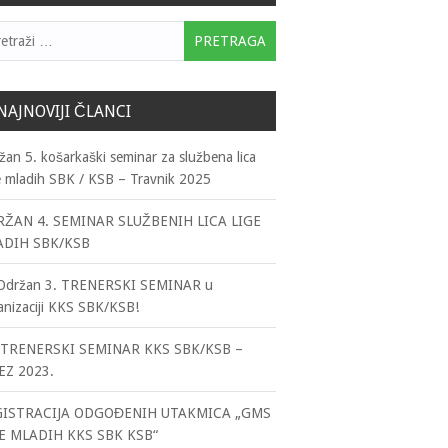
traga:
NAJNOVIJI ČLANCI
žan 5. košarkaški seminar za službena lica
e mladih SBK / KSB – Travnik 2025
ŽAN 4. SEMINAR SLUŽBENIH LICA LIGE
ADIH SBK/KSB
držan 3. TRENERSKI SEMINAR u
anizaciji KKS SBK/KSB!
TRENERSKI SEMINAR KKS SBK/KSB –
EZ 2023.
GISTRACIJA ODGOĐENIH UTAKMICA „GMS
E MLADIH KKS SBK KSB“