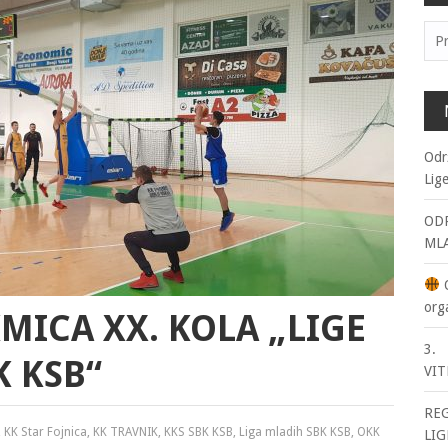
Pre
Odr
Lig
ODR
ML
O
org
MICA XX. KOLA „LIGE
3. 
K KSB“
VIT
RE
,
KK Star Fojnica
,
KK TRAVNIK
,
KKS SBK KSB
,
Liga mladih SBK KSB
,
OKK
LIG