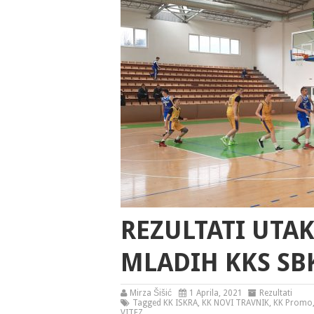
REZULTATI UTAK
MLADIH KKS SB
Mirza Šišić
1 Aprila, 2021
Rezultati
Tagged
KK ISKRA
,
KK NOVI TRAVNIK
,
KK Promo
VITEZ