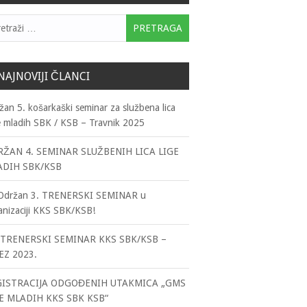
traga:
NAJNOVIJI ČLANCI
žan 5. košarkaški seminar za službena lica
e mladih SBK / KSB – Travnik 2025
ŽAN 4. SEMINAR SLUŽBENIH LICA LIGE
ADIH SBK/KSB
držan 3. TRENERSKI SEMINAR u
anizaciji KKS SBK/KSB!
TRENERSKI SEMINAR KKS SBK/KSB –
EZ 2023.
GISTRACIJA ODGOĐENIH UTAKMICA „GMS
E MLADIH KKS SBK KSB“