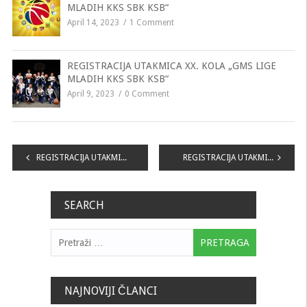
MLADIH KKS SBK KSB“
April 14, 2023
1 Comment
REGISTRACIJA UTAKMICA XX. KOLA „GMS LIGE
MLADIH KKS SBK KSB“
April 9, 2023
0 Comment
Navigacija
REGISTRACIJA UTAKMICA „No1 LIGE MLADIH KKS SBK KSB“
REGISTRACIJA UTAKMICA XIV. KOLA „No1 LIGE MLADIH KKS SBK KSB“
članaka
SEARCH
Pretraga:
NAJNOVIJI ČLANCI