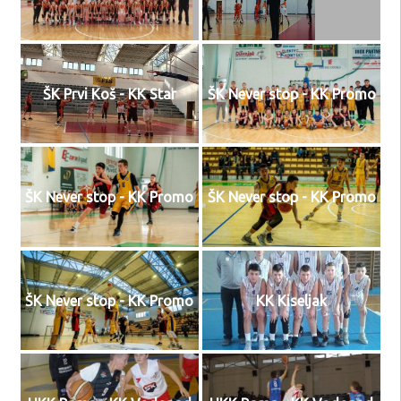
ŠK Prvi Koš - KK Star
ŠK Never stop - KK Promo
ŠK Never stop - KK Promo
ŠK Never stop - KK Promo
ŠK Never stop - KK Promo
KK Kiseljak