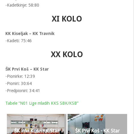
-Kadetkinje: 58:80
XI KOLO
KK Kiseljak – KK Travnik
-Kadeti: 75:46
XX KOLO
ŠK Prvi Koš – KK Star
-Pionirke: 12:39
-Pioniri: 30:64
-Predpioniri: 34:41
Tabele “N01 Lige mladih KKS SBK/KSB”
ŠK Prvi Koš - KK Star
ŠK Prvi Koš - KK Star