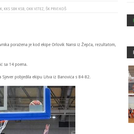
IK
,
KKS SBK KSB
,
OKK VITEZ
,
ŠK PRVI KOŠ
avnika poražena je kod ekipe Orlovik Nansi iz Žepča, rezultatom,
ić sa 14 poena.
a Sjever pobjedila ekipu Litva iz Banovića s 84-82.