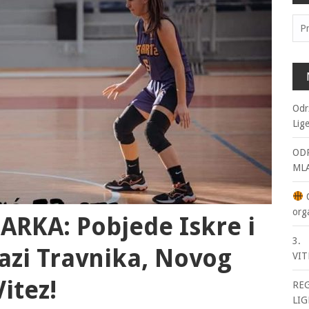
Pre
Odr
Lig
ODR
ML
O
org
RKA: Pobjede Iskre i
3. 
azi Travnika, Novog
VIT
itez!
RE
LIG