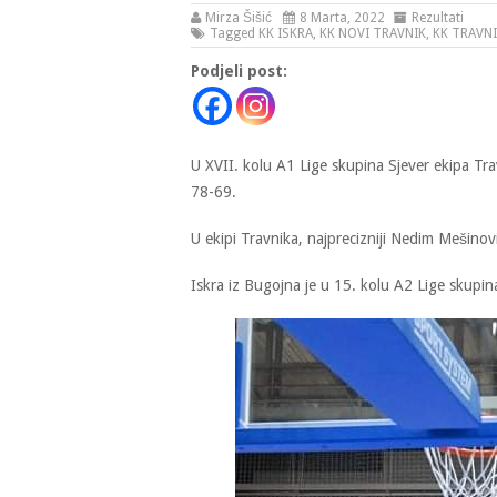
Mirza Šišić
8 Marta, 2022
Rezultati
Tagged
KK ISKRA
,
KK NOVI TRAVNIK
,
KK TRAVN
Podjeli post:
U XVII. kolu A1 Lige skupina Sjever ekipa Tr
78-69.
U ekipi Travnika, najprecizniji Nedim Mešinov
Iskra iz Bugojna je u 15. kolu A2 Lige skupin