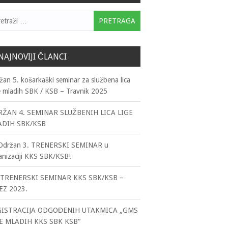
traga:
NAJNOVIJI ČLANCI
žan 5. košarkaški seminar za službena lica
e mladih SBK / KSB – Travnik 2025
ŽAN 4. SEMINAR SLUŽBENIH LICA LIGE
ADIH SBK/KSB
držan 3. TRENERSKI SEMINAR u
anizaciji KKS SBK/KSB!
TRENERSKI SEMINAR KKS SBK/KSB –
EZ 2023.
GISTRACIJA ODGOĐENIH UTAKMICA „GMS
E MLADIH KKS SBK KSB“