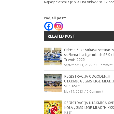
Najraspoloženija je bila Ena Vidović sa 32 po
Podjeli post:
RELATED POST
Održan 5. košarkaški seminar z
službena lica Lige mladih SBK /
Travnik 2025
September 11, 2025
1 Comment
REGISTRACIJA ODGOĐENIH
UTAKMICA „GMS LIGE MLADI
SBK KSB“
May 17, 2023
0 Comment
REGISTRACIJA UTAKMICA XVII
KOLA „GMS LIGE MLADIH KKS
KSB“