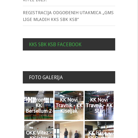
REGISTRACIJA ODGOĐENIH UTAKMICA „GMS
LIGE MLADIH KKS SBK KSB“
KKS SBK KSB FACEBOOK
FOTO GALERIJA
KK Promo -
KK Novi
KK Novi
KK
Travnik - KK
Travnik - KK
Bersellum 2
Kiseljak
Star
OKK Vitez -
KK Iskra -