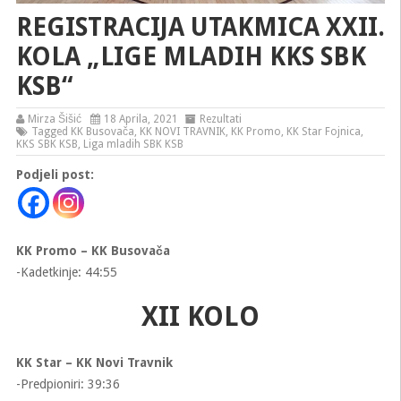
REGISTRACIJA UTAKMICA XXII.
KOLA „LIGE MLADIH KKS SBK
KSB“
Mirza Šišić
18 Aprila, 2021
Rezultati
Tagged
KK Busovača
,
KK NOVI TRAVNIK
,
KK Promo
,
KK Star Fojnica
,
KKS SBK KSB
,
Liga mladih SBK KSB
Podjeli post:
KK Promo – KK Busovača
-Kadetkinje: 44:55
XII KOLO
KK Star – KK Novi Travnik
-Predpioniri: 39:36