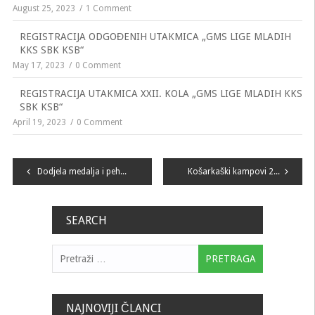
August 25, 2023
1 Comment
REGISTRACIJA ODGOĐENIH UTAKMICA „GMS LIGE MLADIH
KKS SBK KSB“
May 17, 2023
0 Comment
REGISTRACIJA UTAKMICA XXII. KOLA „GMS LIGE MLADIH KKS
SBK KSB“
April 19, 2023
0 Comment
Navigacija
Dodjela medalja i pehara za dostignuća u No1 Ligi mladih SBKKSB, za sezonu 2018.2019.
Košarkaški kampovi 2019
članaka
SEARCH
Pretraga:
NAJNOVIJI ČLANCI