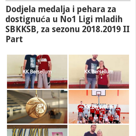
Dodjela medalja i pehara za
dostignuća u No1 Ligi mladih
SBKKSB, za sezonu 2018.2019 II
Part
KK Bersellum
KK Bersellum
KK Bersellum