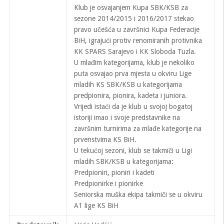
Klub je osvajanjem Kupa SBK/KSB za
sezone 2014/2015 i 2016/2017 stekao
pravo učešća u završnici Kupa Federacije
BiH, igrajući protiv renomiranih protivnika
KK SPARS Sarajevo i KK Sloboda Tuzla.
U mlađim kategorijama, klub je nekoliko
puta osvajao prva mjesta u okviru Lige
mladih KS SBK/KSB u kategorijama
predpionira, pionira, kadeta i juniora.
Vrijedi istaći da je klub u svojoj bogatoj
istoriji imao i svoje predstavnike na
završnim turnirima za mlađe kategorije na
prvenstvima KS BiH.
U tekućoj sezoni, klub se takmiči u Ligi
mladih SBK/KSB u kategorijama:
Predpioniri, pioniri i kadeti
Predpionirke i pionirke
Seniorska muška ekipa takmiči se u okviru
A1 lige KS BiH