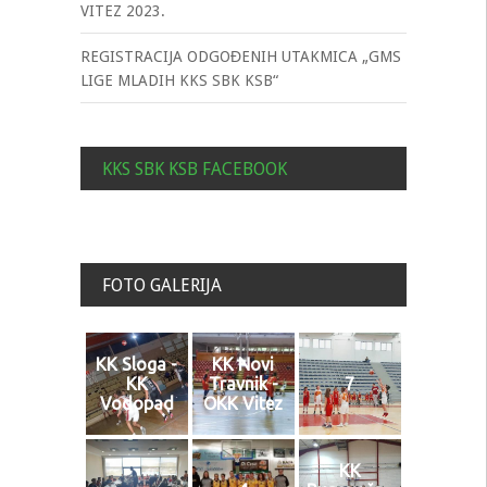
VITEZ 2023.
REGISTRACIJA ODGOĐENIH UTAKMICA „GMS
LIGE MLADIH KKS SBK KSB“
KKS SBK KSB FACEBOOK
FOTO GALERIJA
KK Sloga -
KK Novi
KK
Travnik -
7
Vodopad
OKK Vitez
KK