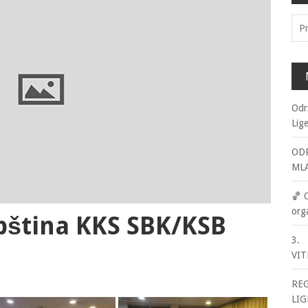
Pre
Odr
Lig
ODR
ML
🏀 
org
pština KKS SBK/KSB
3. 
VIT
RE
LIG