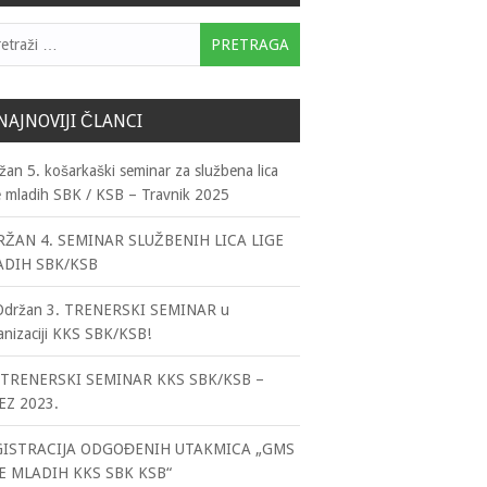
traga:
NAJNOVIJI ČLANCI
žan 5. košarkaški seminar za službena lica
e mladih SBK / KSB – Travnik 2025
ŽAN 4. SEMINAR SLUŽBENIH LICA LIGE
ADIH SBK/KSB
Održan 3. TRENERSKI SEMINAR u
anizaciji KKS SBK/KSB!
TRENERSKI SEMINAR KKS SBK/KSB –
EZ 2023.
GISTRACIJA ODGOĐENIH UTAKMICA „GMS
E MLADIH KKS SBK KSB“