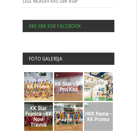
LIGE MLADIH KKS SBK KSB“
KKS SBK KSB FACEBOOK
FOTO GALERIJA
KK Promo -
KK Star - ŠK
KK Promo
KK
Prvi Koš
Vodopad
KK Star
Fojnica - KK
HKK Rama -
5
Novi
KK Promo
Travnik