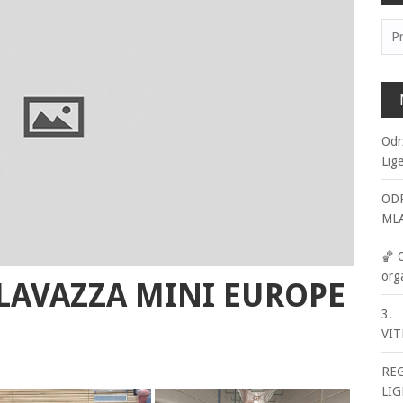
Pre
Odr
Lig
ODR
ML
🏀 
org
a LAVAZZA MINI EUROPE
3. 
VIT
RE
LIG