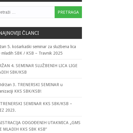
traga:
NAJNOVIJI ČLANCI
žan 5. košarkaški seminar za službena lica
e mladih SBK / KSB – Travnik 2025
ŽAN 4. SEMINAR SLUŽBENIH LICA LIGE
ADIH SBK/KSB
Održan 3. TRENERSKI SEMINAR u
anizaciji KKS SBK/KSB!
TRENERSKI SEMINAR KKS SBK/KSB –
EZ 2023.
GISTRACIJA ODGOĐENIH UTAKMICA „GMS
E MLADIH KKS SBK KSB“