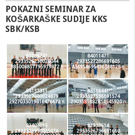
POKAZNI SEMINAR ZA
KOŠARKAŠKE SUDIJE KKS
SBK/KSB
83786231
84011471
2933526230025044
2933527286691605
885008857795919872 n
436954695496368128 n
84152311
83516441
2933527880024879
2933527596691574
2927033019816476672 n
2903585882814545920 n
83407015
82939614
2933525910025076
2933526736691660