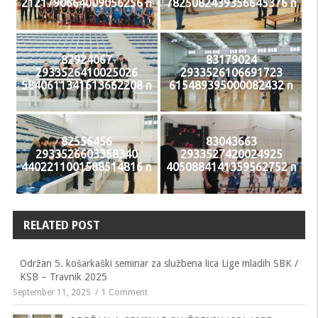
2121790664009056256 n
7825082439356645376 n
82924067
83179024
2933526410025026
2933526106691723
5840611341613662208 n
615489395000082432 n
82556456
83043663
2933526603358340
2933527420024925
4402211001588514816 n
4050884141359562752 n
RELATED POST
Održan 5. košarkaški seminar za službena lica Lige mladih SBK /
KSB – Travnik 2025
September 11, 2025
1 Comment