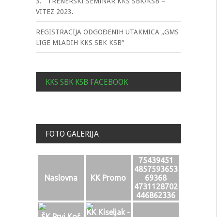
3. TRENERSKI SEMINAR KKS SBK/KSB –
VITEZ 2023.
REGISTRACIJA ODGOĐENIH UTAKMICA „GMS
LIGE MLADIH KKS SBK KSB“
KKS SBK KSB FACEBOOK
FOTO GALERIJA
75439451
4857593653
Naslovna
KK Promo
69368
4731128702
446862336
o
KK Kiseljak -
ŠK Prvi Koš