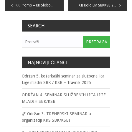
Navigacija
KK Promo – KK Sloboda – Polufinale Kupa BiH
XII Kolo LM SBKKSB 2019-2020
članaka
SEARCH
Pretraga:
NAJNOVIJI ČLANCI
Održan 5. košarkaški seminar za službena lica
Lige mladih SBK / KSB – Travnik 2025
ODRŽAN 4. SEMINAR SLUŽBENIH LICA LIGE
MLADIH SBK/KSB
🏀 Održan 3. TRENERSKI SEMINAR u
organizaciji KKS SBK/KSB!