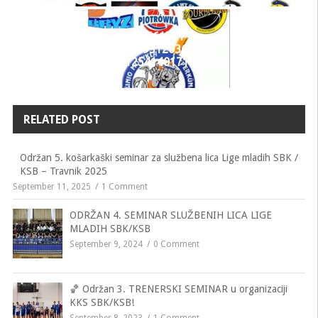
74661771
485759512036020
5001112541401710592 o
RELATED POST
Održan 5. košarkaški seminar za službena lica Lige mladih SBK /
KSB – Travnik 2025
September 11, 2025
1 Comment
ODRŽAN 4. SEMINAR SLUŽBENIH LICA LIGE
MLADIH SBK/KSB
September 9, 2024
0 Comment
🏀 Održan 3. TRENERSKI SEMINAR u organizaciji
KKS SBK/KSB!