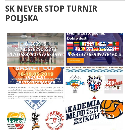
SK NEVER STOP TURNIR
POLJSKA
81600915
75271457
2578367829065273
485759352036036
170368429075726336 o
5353737765949276160 o
75439451
75210734
485759365369368
485759488702689
4731128702446862336 o
2302642043102429184 o
74567072
74515290
485759422036029
485759415369363
6834898375171637248 o
1432933980528705536 o