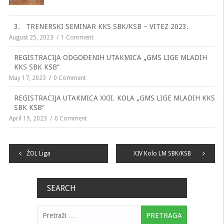
3. TRENERSKI SEMINAR KKS SBK/KSB – VITEZ 2023.
August 25, 2023
1 Comment
REGISTRACIJA ODGOĐENIH UTAKMICA „GMS LIGE MLADIH
KKS SBK KSB“
May 17, 2023
0 Comment
REGISTRACIJA UTAKMICA XXII. KOLA „GMS LIGE MLADIH KKS
SBK KSB“
April 19, 2023
0 Comment
Navigacija
ŽOL Liga
XIV Kolo LM SBK/KSB
članaka
SEARCH
Pretraga: