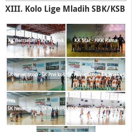
XIII. Kolo Lige Mladih SBK/KSB
KK Berrselum - KK Travnik
KK Star - HKK Rama
ŠK Never Stop - ŠK Prvi koš
ŠK Never Stop - ŠK Prvi koš
ŠK Never Stop - ŠK Prvi koš
KK Berrselum - KK Travnik