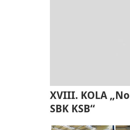
XVIII. KOLA „N
SBK KSB“