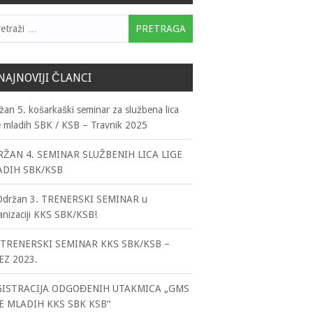
traga:
NAJNOVIJI ČLANCI
žan 5. košarkaški seminar za službena lica
e mladih SBK / KSB – Travnik 2025
ŽAN 4. SEMINAR SLUŽBENIH LICA LIGE
ADIH SBK/KSB
Održan 3. TRENERSKI SEMINAR u
anizaciji KKS SBK/KSB!
TRENERSKI SEMINAR KKS SBK/KSB –
EZ 2023.
GISTRACIJA ODGOĐENIH UTAKMICA „GMS
E MLADIH KKS SBK KSB“