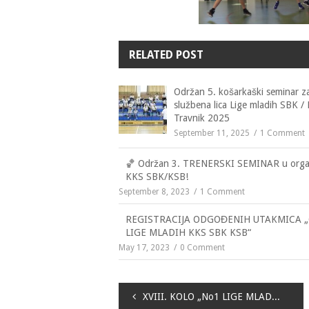
RELATED POST
Održan 5. košarkaški seminar z
službena lica Lige mladih SBK /
Travnik 2025
September 11, 2025
1 Comment
🏀 Održan 3. TRENERSKI SEMINAR u organ
KKS SBK/KSB!
September 8, 2023
1 Comment
REGISTRACIJA ODGOĐENIH UTAKMICA 
LIGE MLADIH KKS SBK KSB“
May 17, 2023
0 Comment
Navigacija
XVIII. KOLO „No1 LIGE MLADIH KKS SBK KSB“