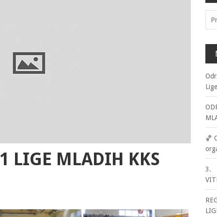
Pre
Odr
Lig
ODR
ML
🏀 
org
o1 LIGE MLADIH KKS
3. 
VIT
RE
LIG