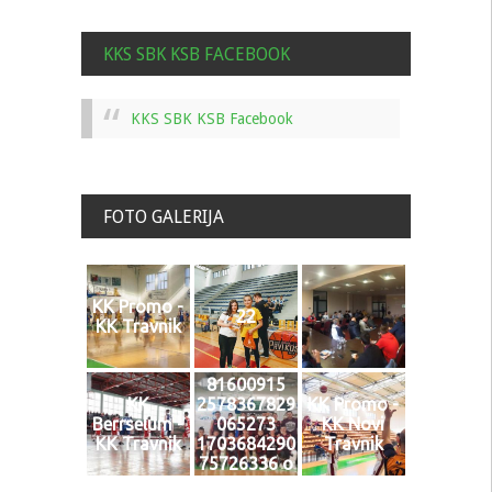
KKS SBK KSB FACEBOOK
KKS SBK KSB Facebook
FOTO GALERIJA
KK Promo -
22
KK Travnik
81600915
KK
2578367829
KK Promo -
Berrselum -
065273
KK Novi
KK Travnik
1703684290
Travnik
75726336 o