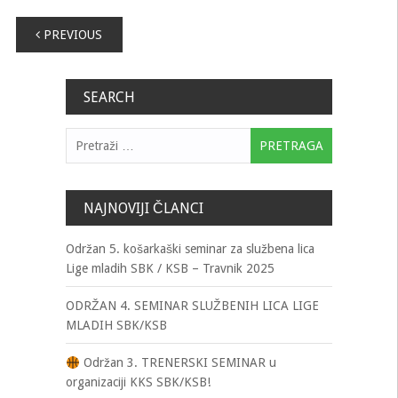
Navigacija
PREVIOUS
člancima
SEARCH
Pretraga:
NAJNOVIJI ČLANCI
Održan 5. košarkaški seminar za službena lica
Lige mladih SBK / KSB – Travnik 2025
ODRŽAN 4. SEMINAR SLUŽBENIH LICA LIGE
MLADIH SBK/KSB
Održan 3. TRENERSKI SEMINAR u
organizaciji KKS SBK/KSB!