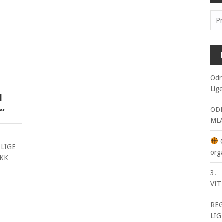
Pre
Odr
Lig
1
ODR
“
ML
O
 LIGE
org
 KK
:
3. 
VIT
RE
LIG