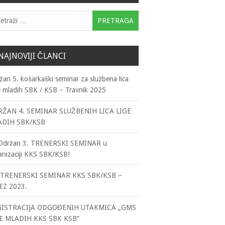
traga:
NAJNOVIJI ČLANCI
žan 5. košarkaški seminar za službena lica
e mladih SBK / KSB – Travnik 2025
ŽAN 4. SEMINAR SLUŽBENIH LICA LIGE
ADIH SBK/KSB
držan 3. TRENERSKI SEMINAR u
anizaciji KKS SBK/KSB!
TRENERSKI SEMINAR KKS SBK/KSB –
EZ 2023.
GISTRACIJA ODGOĐENIH UTAKMICA „GMS
E MLADIH KKS SBK KSB“