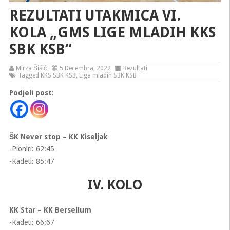
REZULTATI UTAKMICA VI.
KOLA „GMS LIGE MLADIH KKS
SBK KSB“
Mirza Šišić
5 Decembra, 2022
Rezultati
Tagged
KKS SBK KSB
,
Liga mladih SBK KSB
Podjeli post:
ŠK Never stop – KK Kiseljak
-Pioniri: 62:45
-Kadeti: 85:47
IV. KOLO
KK Star – KK Bersellum
-Kadeti: 66:67