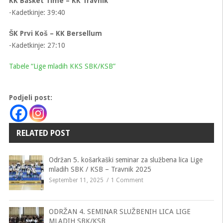
KK Basket Time – KK Travnik
-Kadetkinje: 39:40
ŠK Prvi Koš – KK Bersellum
-Kadetkinje: 27:10
Tabele “Lige mladih KKS SBK/KSB”
Podjeli post:
RELATED POST
Održan 5. košarkaški seminar za službena lica Lige
mladih SBK / KSB – Travnik 2025
September 11, 2025
1 Comment
ODRŽAN 4. SEMINAR SLUŽBENIH LICA LIGE
MLADIH SBK/KSB