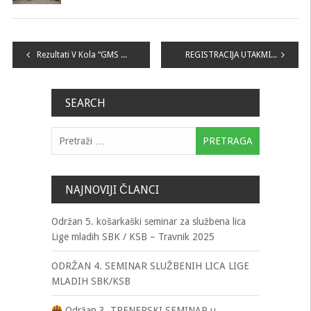
Navigacija
Rezultati V Kola “GMS Lige mladih KKS SBK/KSB”
REGISTRACIJA UTAKMICA VII. KOLA „GMS LIGE MLADIH KKS SBK KSB“
članaka
SEARCH
Pretraga:
NAJNOVIJI ČLANCI
Održan 5. košarkaški seminar za službena lica
Lige mladih SBK / KSB – Travnik 2025
ODRŽAN 4. SEMINAR SLUŽBENIH LICA LIGE
MLADIH SBK/KSB
Održan 3. TRENERSKI SEMINAR u