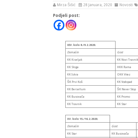
Mirza Šišić
28 Januara, 2020
Novosti
Podjeli post:
XIV. kolo 8./9.2.2020.
Domaćin
Gost
KK Kiseljak
KK Novi Travni
KK Sloga
HKK Rama
KK Iskra
OKK Vitez
ŠK Prvi Koš
KK Vodopad
KK Bersellum
ŠK Never Stop
KK Busovača
KK Promo
KK Travnik
KK Star
XV. kolo 15./16.2.2020.
Domaćin
Gost
KK Star
KK Busovača