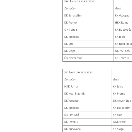
XIX. kolo 14./15.3.2020.
Domaćin
Gost
KK Beresellum
KK Vodopad
KK Promo
HKK Rama
OKK Vitez
KK Busovača
KK Kiseljak
KK Iskra
KK Star
KK Novi Trav
KK Sloga
ŠK Prvi Koš
ŠK Never Stop
KK Travnik
XX. kolo 21/22.3.2020.
Domaćin
Gost
HKK Rama
KK Iskra
KK Novi Travnik
KK Promo
KK Vodopad
ŠK Never Stop
KK Kiseljak
KK Bersellum
ŠK Prvi Koš
KK Star
KK Travnik
OKK Vitez
KK Busovača
KK Sloga