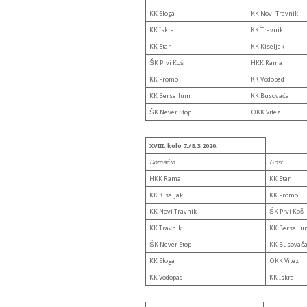
KK Sloga
KK Novi Travnik
KK Iskra
KK Travnik
KK Star
KK Kiseljak
ŠK Prvi Koš
HKK Rama
KK Promo
KK Vodopad
KK Bersellum
KK Busovača
ŠK Never Stop
OKK Vitez
XVIII. kolo 7./8.3.2020.
Domaćin
Gost
HKK Rama
KK Star
KK Kiseljak
KK Promo
KK Novi Travnik
ŠK Prvi Koš
KK Travnik
KK Bersellu
ŠK Never Stop
KK Busovač
KK Sloga
OKK Vitez
KK Vodopad
KK Iskra