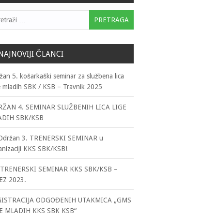
traga:
NAJNOVIJI ČLANCI
žan 5. košarkaški seminar za službena lica
e mladih SBK / KSB – Travnik 2025
ŽAN 4. SEMINAR SLUŽBENIH LICA LIGE
ADIH SBK/KSB
držan 3. TRENERSKI SEMINAR u
anizaciji KKS SBK/KSB!
TRENERSKI SEMINAR KKS SBK/KSB –
EZ 2023.
GISTRACIJA ODGOĐENIH UTAKMICA „GMS
E MLADIH KKS SBK KSB“