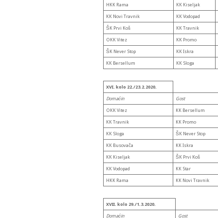
HKK Rama
KK Kiseljak
KK Novi Travnik
KK Vodopad
ŠK Prvi Koš
KK Travnik
OKK Vitez
KK Promo
ŠK Never Stop
KK Iskra
KK Bersellum
KK Sloga
XVI. kolo 22./23.2.2020.
Domaćin
Gost
OKK Vitez
KK Bersellum
KK Travnik
KK Promo
KK Sloga
ŠK Never Stop
KK Busovača
KK Iskra
KK Kiseljak
ŠK Prvi Koš
KK Vodopad
KK Star
HKK Rama
KK Novi Travnik
XVII. kolo 29./1.3.2020.
Domaćin
Gost