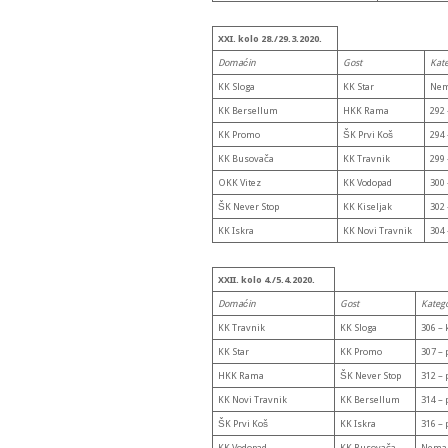
XXI. kolo 28./29.3.2020.
Domaćin
Gost
Kate
KK Sloga
KK Star
Nem
KK Bersellum
HKK Rama
292 
KK Promo
ŠK Prvi Koš
294 
KK Busovača
KK Travnik
299 
OKK Vitez
KK Vodopad
300 
ŠK Never Stop
KK Kiseljak
302 
KK Iskra
KK Novi Travnik
304 
XXII. kolo 4./5.4.2020.
Domaćin
Gost
Katego
KK Travnik
KK Sloga
306 – 
KK Star
KK Promo
307 – 
HKK Rama
ŠK Never Stop
312 – 
KK Novi Travnik
KK Bersellum
314 – 
ŠK Prvi Koš
KK Iskra
316 – 
KK Vodopad
KK Busovača
Nema 