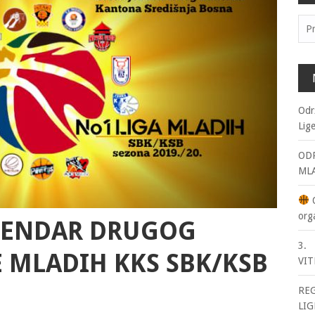
Pre
Odr
Lig
ODR
ML
O
org
ALENDAR DRUGOG
3. 
E MLADIH KKS SBK/KSB
VIT
RE
LIG