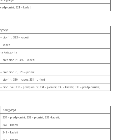
predpioniri; 321 – kadeti
egorija
– pioniri; 323 – kadeti
 – kadeti
a kategorija
 – predpioniri; 326 – kadeti
– predpioniri, 328 – pioniri
– pioniri; 330 – kadet; 331 -juniori
– pionirke; 333 – predpioniri; 334 – pioniri; 335 – kadeti; 336 – predpionirke;
Kategorija
337 – predpioniri; 338 – pioniri; 339 -kadeti;
340 – kadeti
341 – kadeti
342 – kadeti