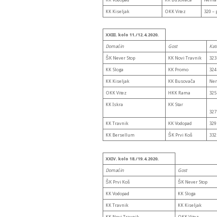
KK Kiseljak
OKK Vitez
320 – 
XXIII. kolo 11./12.4.2020.
Domaćin
Gost
Kat
ŠK Never Stop
KK Novi Travnik
323 
KK Sloga
KK Promo
324
KK Kiseljak
KK Busovača
Nem
OKK Vitez
HKK Rama
325
KK Iskra
KK Star
327 
KK Travnik
KK Vodopad
329 
KK Bersellum
ŠK Prvi Koš
332 
XXIV. kolo 18./19.4.2020.
Domaćin
Gost
ŠK Prvi Koš
ŠK Never Stop
KK Vodopad
KK Sloga
KK Travnik
KK Kiseljak
KK Novi Travnik
OKK Vitez