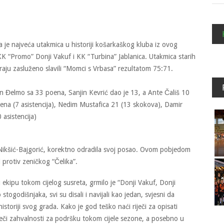
a je najveća utakmica u historiji košarkaškog kluba iz ovog
KK “Promo” Donji Vakuf i KK “Turbina” Jablanica. Utakmica starih
kraju zasluženo slavili “Momci s Vrbasa” rezultatom 75:71.
in Đelmo sa 33 poena, Sanjin Kevrić dao je 13, a Ante Čališ 10
ena (7 asistencija), Nedim Mustafica 21 (13 skokova), Damir
asistencija)
-Nikšić-Bajgorić, korektno odradila svoj posao. Ovom pobjedom
i protiv zeničkog “Čelika”.
 ekipu tokom cijelog susreta, grmilo je “Donji Vakuf, Donji
ogodišnjaka, svi su disali i navijali kao jedan, svjesni da
storiji svog grada. Kako je god teško naći riječi za opisati
riječi zahvalnosti za podršku tokom cijele sezone, a posebno u