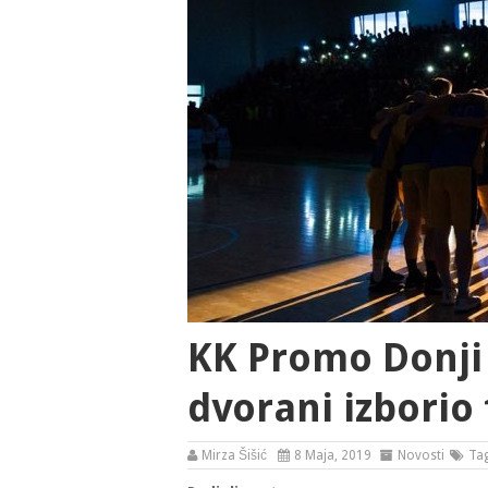
KK Promo Donji
dvorani izborio 
Mirza Šišić
8 Maja, 2019
Novosti
Ta