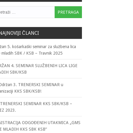
traga:
NAJNOVIJI ČLANCI
žan 5. košarkaški seminar za službena lica
e mladih SBK / KSB – Travnik 2025
ŽAN 4. SEMINAR SLUŽBENIH LICA LIGE
ADIH SBK/KSB
držan 3. TRENERSKI SEMINAR u
anizaciji KKS SBK/KSB!
TRENERSKI SEMINAR KKS SBK/KSB –
EZ 2023.
GISTRACIJA ODGOĐENIH UTAKMICA „GMS
E MLADIH KKS SBK KSB“