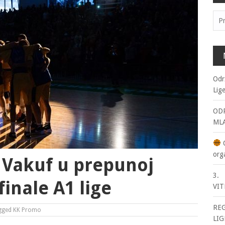
Pre
Odr
Lig
ODR
ML
O
org
 Vakuf u prepunoj
3. 
finale A1 lige
VIT
RE
gged
KK Promo
LIG