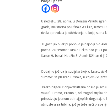
Podjeli post:
U nedjelju, 28. aprila, u Donjem Vakufu igran
grada, majstorica polufinala A1 lige, između 
rivala opravdala je očekivanja, u kojoj su na 
U gostujućoj ekipi ponovo je najbolji bio Ald
poena. Za “Promo” Dinko Peljto dao je 23 po
Kasun 9, Ismail Hodžić 8, Admir Džihan 6 (10 
Dodajmo još da je sudijska trojka, Lasetović
“Promo” se plasirao u finale, u kojem će igrat
Preko hiljadu Donjovakufljana nosilo je svoju
Vakuf.. Promo, Promo.”, od trogodišnjaka do st
prisustvuju jednom od najljepših događaja u hi
atmosferu sa tribina, još je teže naći prave 