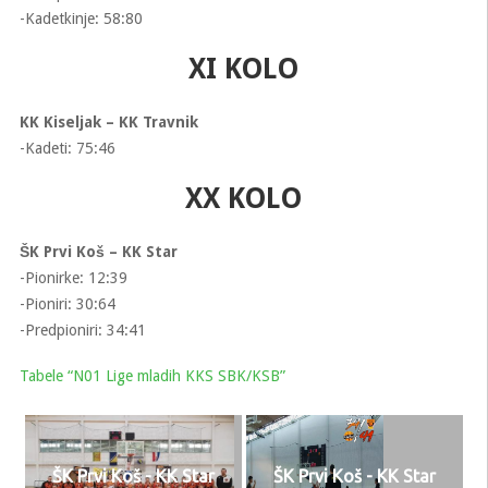
-Kadetkinje: 58:80
XI KOLO
KK Kiseljak – KK Travnik
-Kadeti: 75:46
XX KOLO
ŠK Prvi Koš – KK Star
-Pionirke: 12:39
-Pioniri: 30:64
-Predpioniri: 34:41
Tabele “N01 Lige mladih KKS SBK/KSB”
ŠK Prvi Koš - KK Star
ŠK Prvi Koš - KK Star