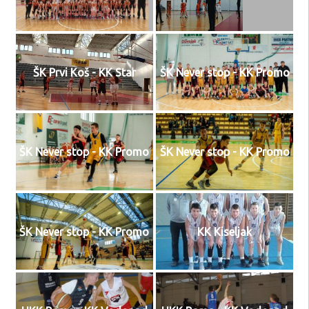
ŠK Prvi Koš - KK Star
ŠK Never stop - KK Promo
ŠK Never stop - KK Promo
ŠK Never stop - KK Promo
ŠK Never stop - KK Promo
KK Kiseljak