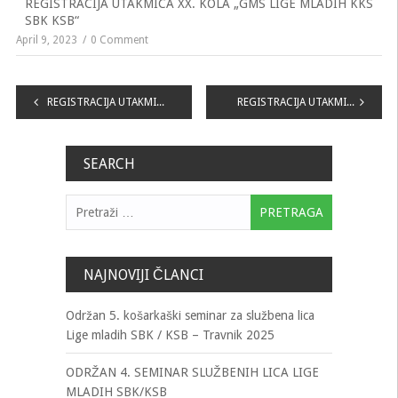
REGISTRACIJA UTAKMICA XX. KOLA „GMS LIGE MLADIH KKS
SBK KSB“
April 9, 2023
0 Comment
Navigacija
REGISTRACIJA UTAKMICA „No1 LIGE MLADIH KKS SBK KSB“
REGISTRACIJA UTAKMICA XIV. KOLA „No1 LIGE MLADIH KKS SBK KSB“
članaka
SEARCH
Pretraga:
NAJNOVIJI ČLANCI
Održan 5. košarkaški seminar za službena lica
Lige mladih SBK / KSB – Travnik 2025
ODRŽAN 4. SEMINAR SLUŽBENIH LICA LIGE
MLADIH SBK/KSB