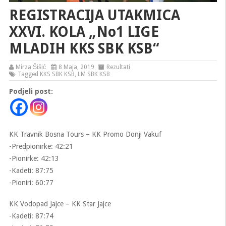
REGISTRACIJA UTAKMICA
XXVI. KOLA „No1 LIGE
MLADIH KKS SBK KSB“
Mirza Šišić
8 Maja, 2019
Rezultati
Tagged
KKS SBK KSB
,
LM SBK KSB
Podjeli post:
KK Travnik Bosna Tours – KK Promo Donji Vakuf
-Predpionirke: 42:21
-Pionirke: 42:13
-Kadeti: 87:75
-Pioniri: 60:77
KK Vodopad Jajce – KK Star Jajce
-Kadeti: 87:74