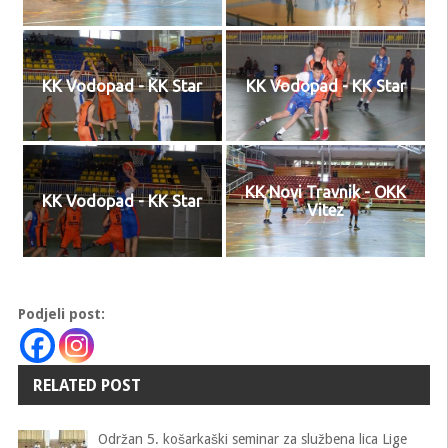
KK Vodopad - KK Star
KK Vodopad - KK Star
KK Novi Travnik - OKK
KK Vodopad - KK Star
Vitez
Podjeli post:
RELATED POST
Održan 5. košarkaški seminar za službena lica Lige