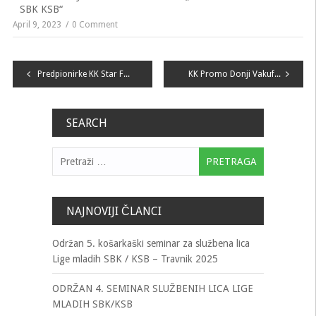
SBK KSB“
April 9, 2023
0 Comment
Navigacija
Predpionirke KK Star Fojnica prvakinje No1 Lige mladih SBK/KSB
KK Promo Donji Vakuf pobjednik A1 lige BiH
članaka
SEARCH
Pretraga:
NAJNOVIJI ČLANCI
Održan 5. košarkaški seminar za službena lica
Lige mladih SBK / KSB – Travnik 2025
ODRŽAN 4. SEMINAR SLUŽBENIH LICA LIGE
MLADIH SBK/KSB