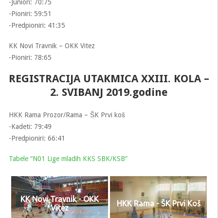
-Juniori: 70:75
-Pioniri: 59:51
-Predpioniri: 41:35
KK Novi Travnik – OKK Vitez
-Pioniri: 78:65
REGISTRACIJA UTAKMICA XXIII. KOLA –
2. SVIBANJ 2019.godine
HKK Rama Prozor/Rama – ŠK Prvi koš
-Kadeti: 79:49
-Predpioniri: 66:41
Tabele “N01 Lige mladih KKS SBK/KSB”
KK Novi Travnik - OKK
HKK Rama - ŠK Prvi Koš
Vitez