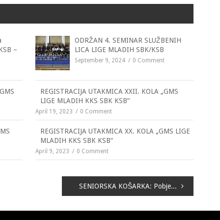
a
ODRŽAN 4. SEMINAR SLUŽBENIH
 KSB –
LICA LIGE MLADIH SBK/KSB
September 9, 2024
0 Comment
„GMS
REGISTRACIJA UTAKMICA XXII. KOLA „GMS
LIGE MLADIH KKS SBK KSB“
April 19, 2023
0 Comment
GMS
REGISTRACIJA UTAKMICA XX. KOLA „GMS LIGE
MLADIH KKS SBK KSB“
April 9, 2023
0 Comment
SENIORSKA KOŠARKA: Pobjede Proma, Iskre, Gen-Stara i Prvog koša, porazi Novog Travnika i OKK Viteza!