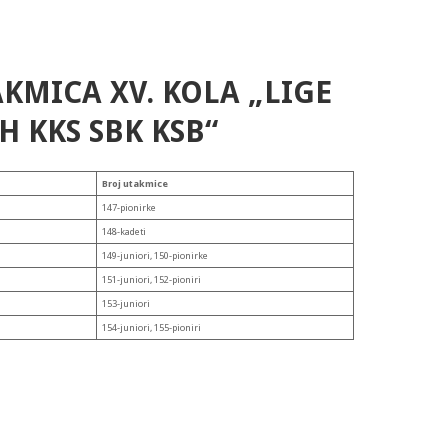
KMICA XV. KOLA „LIGE
H KKS SBK KSB“
Broj utakmice
147-pionirke
148-kadeti
149-juniori, 150-pionirke
151-juniori, 152-pioniri
153-juniori
154-juniori, 155-pioniri