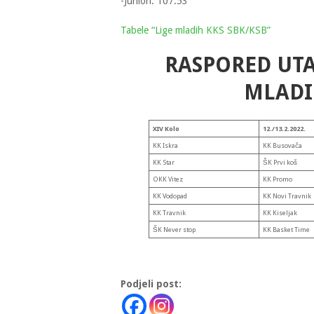
-Juniori: 107:53
Tabele “Lige mladih KKS SBK/KSB”
RASPORED UTA
MLADI
XIV Kolo
12./13.2.2022.
KK Iskra
KK Busovača
KK Star
ŠK Prvi koš
OKK Vitez
KK Promo
KK Vodopad
KK Novi Travnik
KK Travnik
KK Kiseljak
ŠK Never stop
KK Basket Time
Podjeli post: