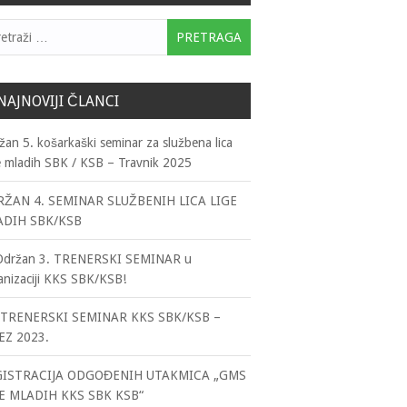
traga:
NAJNOVIJI ČLANCI
žan 5. košarkaški seminar za službena lica
e mladih SBK / KSB – Travnik 2025
ŽAN 4. SEMINAR SLUŽBENIH LICA LIGE
ADIH SBK/KSB
Održan 3. TRENERSKI SEMINAR u
anizaciji KKS SBK/KSB!
TRENERSKI SEMINAR KKS SBK/KSB –
EZ 2023.
GISTRACIJA ODGOĐENIH UTAKMICA „GMS
E MLADIH KKS SBK KSB“