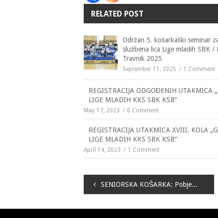
RELATED POST
Održan 5. košarkaški seminar z
službena lica Lige mladih SBK /
Travnik 2025
September 11, 2025
1 Comment
REGISTRACIJA ODGOĐENIH UTAKMICA 
LIGE MLADIH KKS SBK KSB“
May 17, 2023
0 Comment
REGISTRACIJA UTAKMICA XVIII. KOLA „
LIGE MLADIH KKS SBK KSB“
April 14, 2023
1 Comment
Navigacija
SENIORSKA KOŠARKA: Pobjede Proma, Travnika, Iskre, Gen-Stara i OKK Viteza!
članaka