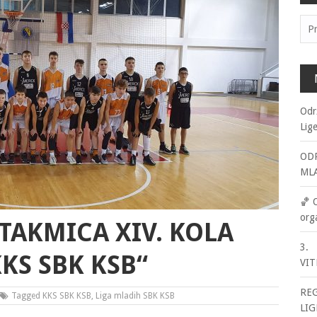
Pre
Odr
Lig
ODR
ML
🏀 
org
TAKMICA XIV. KOLA
3. 
KS SBK KSB“
VIT
RE
Tagged
KKS SBK KSB
,
Liga mladih SBK KSB
LIG