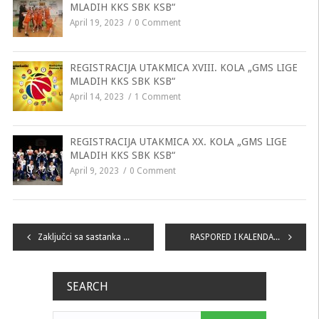
MLADIH KKS SBK KSB“
April 19, 2023
0 Comment
REGISTRACIJA UTAKMICA XVIII. KOLA „GMS LIGE
MLADIH KKS SBK KSB“
April 14, 2023
1 Comment
REGISTRACIJA UTAKMICA XX. KOLA „GMS LIGE
MLADIH KKS SBK KSB“
April 9, 2023
0 Comment
Navigacija
Zaključci sa sastanka Udruženja Ligaša i UO KKS SBK KSB
RASPORED I KALENDAR PRVOG DIJELA LIGE MLADIH KKS SBK/KSB 2020./2021.
članaka
SEARCH
Pretraga: