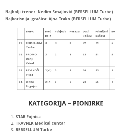
Najbolji trener: Nedim Smajlović (BERSELLUM Turbe)
Najkorisnija igračica: Ajna Trako (BERSELLUM Turbe)
EKIPA
Broj
Pobjeda
Poraza
Dati
Primljeni
Bodova
Koš
kola
koševi
koševi
razli
01.
BERSELLUM
3
3
0
72
29
6
+43
Turbe
02.
PROMO
3
2
1
63
51
5
+12
Donji
Vakuf
03.
PRVI KOŠ
2(-1)
0
2
26
53
2
-27
Vitez
04.
ISKRA
2(-1)
0
2
28
56
2
-28
Bugojno
KATEGORIJA – PIONIRKE
STAR Fojnica
TRAVNIK Medical centar
BERSELLUM Turbe