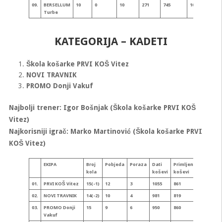
09.
BERSELLUM
10
0
10
271
745
10
-474
Turbe
KATEGORIJA – KADETI
Škola košarke PRVI KOŠ Vitez
NOVI TRAVNIK
PROMO Donji Vakuf
Najbolji trener: Igor Bošnjak (Škola košarke PRVI KOŠ
Vitez)
Najkorisniji igrač: Marko Martinović (Škola košarke PRVI
KOŠ Vitez)
EKIPA
Broj
Pobjeda
Poraza
Dati
Primljeni
Bodova
kola
koševi
koševi
01.
PRVI KOŠ Vitez
15(-1)
12
3
1055
861
27
02.
NOVI TRAVNIK
14(-2)
10
4
981
819
24
03.
PROMO Donji
15
9
6
950
860
24
Vakuf