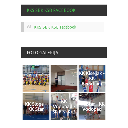
KKS SBK KSB FACEBOOK
KKS SBK KSB Facebook
FOTO GALERIJA
KK Kiseljak -
KK
Bersellum
KK
KK Sloga -
KK Star - KK
Vodopad -
KK Star
Vodopad
ŠK Prvi Koš