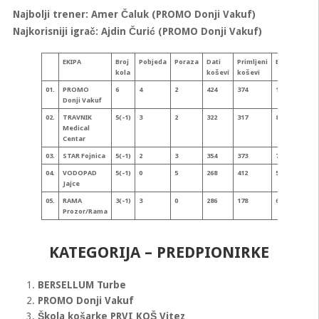
Najbolji trener: Amer Čaluk (PROMO Donji Vakuf)
Najkorisniji igrač: Ajdin Čurić (PROMO Donji Vakuf)
EKIPA
Broj
Pobjeda
Poraza
Dati
Primljeni
Bodova
Ko
kola
koševi
koševi
raz
01.
PROMO
6
4
2
424
374
10
+50
Donji Vakuf
02.
TRAVNIK
5(-1)
3
2
322
317
8
+5
Medical
Centar
03.
STAR Fojnica
5(-1)
2
3
354
373
7
-19
04.
VODOPAD
5(-1)
0
5
268
412
5
-14
Jajce
05.
RAMA
3(-1)
3
0
286
178
6
+10
Prozor/Rama
KATEGORIJA – PREDPIONIRKE
BERSELLUM Turbe
PROMO Donji Vakuf
Škola košarke PRVI KOŠ Vitez