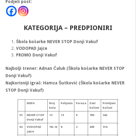
Podjeli post:
KATEGORIJA – PREDPIONIRI
Škola košarke NEVER STOP Donji Vakuf
VODOPAD Jajce
PROMO Donji Vakuf
Najbolji trener: Adnan Čaluk (Škola košarke NEVER STOP
Donji Vakuf)
Najkorisniji igrač: Hamza Šutković (Škola košarke NEVER
STOP Donji Vakuf)
EKIPA
Broj
Pobjeda
Poraza
Dati
Primljeni
Bodova
K
kola
koševi
koševi
ra
01.
NEVER STOP
13
13
0
783
342
26
+4
Donji Vakuf
02.
VODOPAD
10(-3)
8
2
439
314
18
+1
Jajce