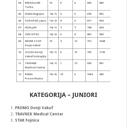
04.
BERSELLUM
15
9
6
965
860
24
Turbe
05.
ISKRA Bugojno
14(-1)
9
5
879
852
23
06.
VODOPAD Jajce
13(-2)
8
5
811
694
21
07.
KISELJAK
14(-1)
7
7
748
824
20(-1)
08.
OKK VITEZ
14(-2)
6
8
802
869
20
09.
NEVER STOP
15
3
12
712
1048
18
Donji Vakuf
10.
SLOGA
Gornji
15(-1)
0
15
747
1139
15
Vakuf/Uskoplje
11.
TRAVNIK
14(-1)
1
13
550
891
14(-1)
Medical Centar
12.
RAMA
10(-5)
10
0
1004
483
20
Prozor/Rama
KATEGORIJA – JUNIORI
PROMO Donji Vakuf
TRAVNIK Medical Centar
STAR Fojnica