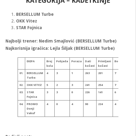
KATEGORIJA – KADETKINJE
BERSELLUM Turbe
OKK Vitez
STAR Fojnica
Najbolji trener: Nedim Smajlović (BERSELLUM Turbe)
Najkorisnija igračica: Lejla Šiljak (BERSELLUM Turbe)
EKIPA
Broj
Pobjeda
Poraza
Dati
Primljeni
Bodova
Koš
kola
koševi
koševi
razli
01.
BERSELLUM
4
3
1
263
201
7
+62
Turbe
02.
OKK VITEZ
5
2
3
241
254
7
-13
03.
STAR
3
3
0
226
141
6
+85
Fojnica
04.
PROMO
4
0
4
90
224
4
-134
Donji
Vakuf