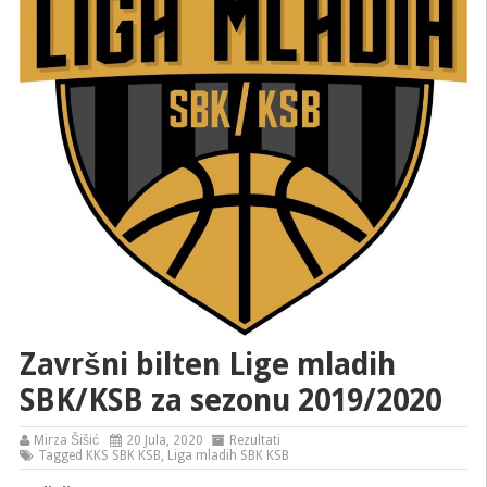
Završni bilten Lige mladih
SBK/KSB za sezonu 2019/2020
Mirza Šišić
20 Jula, 2020
Rezultati
Tagged
KKS SBK KSB
,
Liga mladih SBK KSB