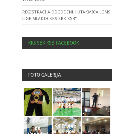
REGISTRACIJA ODGOĐENIH UTAKMICA „GMS
LIGE MLADIH KKS SBK KSB“
KKS SBK KSB FACEBOOK
FOTO GALERIJA
KK Promo -
KK Star
KK Promo -
KK
KK Novi