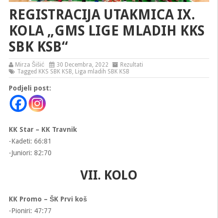
REGISTRACIJA UTAKMICA IX.
KOLA „GMS LIGE MLADIH KKS
SBK KSB“
Mirza Šišić
30 Decembra, 2022
Rezultati
Tagged
KKS SBK KSB
,
Liga mladih SBK KSB
Podjeli post:
KK Star – KK Travnik
-Kadeti: 66:81
-Juniori: 82:70
VII. KOLO
KK Promo – ŠK Prvi koš
-Pioniri: 47:77