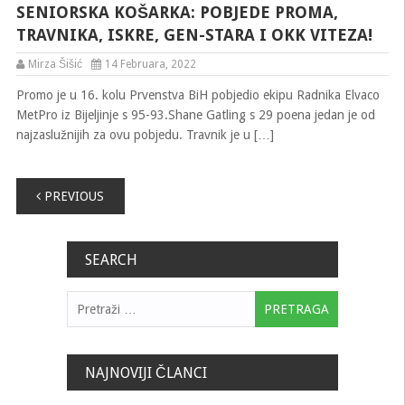
SENIORSKA KOŠARKA: POBJEDE PROMA,
TRAVNIKA, ISKRE, GEN-STARA I OKK VITEZA!
Mirza Šišić
14 Februara, 2022
Promo je u 16. kolu Prvenstva BiH pobjedio ekipu Radnika Elvaco
MetPro iz Bijeljinje s 95-93.Shane Gatling s 29 poena jedan je od
najzaslužnijih za ovu pobjedu. Travnik je u […]
Navigacija
PREVIOUS
člancima
SEARCH
Pretraga:
NAJNOVIJI ČLANCI