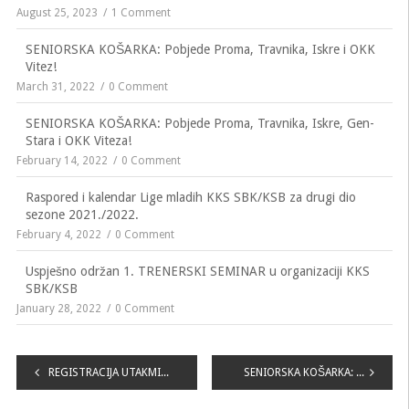
August 25, 2023
1 Comment
SENIORSKA KOŠARKA: Pobjede Proma, Travnika, Iskre i OKK
Vitez!
March 31, 2022
0 Comment
SENIORSKA KOŠARKA: Pobjede Proma, Travnika, Iskre, Gen-
Stara i OKK Viteza!
February 14, 2022
0 Comment
Raspored i kalendar Lige mladih KKS SBK/KSB za drugi dio
sezone 2021./2022.
February 4, 2022
0 Comment
Uspješno održan 1. TRENERSKI SEMINAR u organizaciji KKS
SBK/KSB
January 28, 2022
0 Comment
Navigacija
REGISTRACIJA UTAKMICA XIX. KOLA „LIGE MLADIH KKS SBK KSB“
SENIORSKA KOŠARKA: Pobjede Proma, Travnika, Iskre i OKK Vitez!
članaka