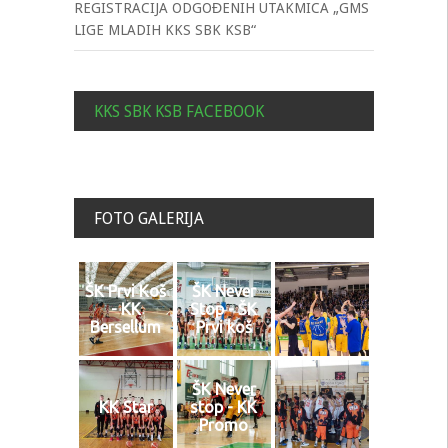
REGISTRACIJA ODGOĐENIH UTAKMICA „GMS
LIGE MLADIH KKS SBK KSB“
KKS SBK KSB FACEBOOK
FOTO GALERIJA
ŠK Prvi Koš
ŠK Never
- KK
Stop - ŠK
Bersellum
Prvi koš
ŠK Never
KK Star
stop - KK
Promo