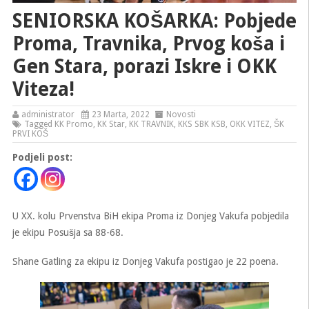
SENIORSKA KOŠARKA: Pobjede
Proma, Travnika, Prvog koša i
Gen Stara, porazi Iskre i OKK
Viteza!
administrator
23 Marta, 2022
Novosti
Tagged
KK Promo
,
KK Star
,
KK TRAVNIK
,
KKS SBK KSB
,
OKK VITEZ
,
ŠK
PRVI KOŠ
Podjeli post:
U XX. kolu Prvenstva BiH ekipa Proma iz Donjeg Vakufa pobjedila
je ekipu Posušja sa 88-68.
Shane Gatling za ekipu iz Donjeg Vakufa postigao je 22 poena.