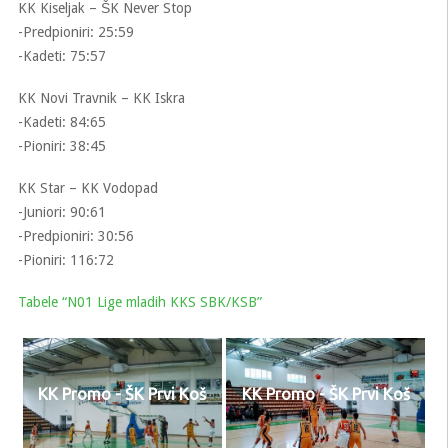
KK Kiseljak – ŠK Never Stop
-Predpioniri: 25:59
-Kadeti: 75:57
KK Novi Travnik – KK Iskra
-Kadeti: 84:65
-Pioniri: 38:45
KK Star – KK Vodopad
-Juniori: 90:61
-Predpioniri: 30:56
-Pioniri: 116:72
Tabele “N01 Lige mladih KKS SBK/KSB”
KK Promo - ŠK Prvi Koš
KK Promo - ŠK Prvi Koš