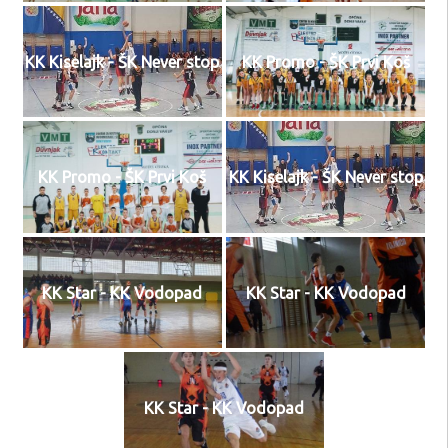
KK Kiselajk - ŠK Never stop
KK Promo - ŠK Prvi Koš
KK Promo - ŠK Prvi Koš
KK Kiselajk - ŠK Never stop
KK Star - KK Vodopad
KK Star - KK Vodopad
KK Star - KK Vodopad