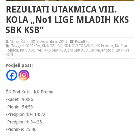
REZULTATI UTAKMICA VIII.
KOLA „No1 LIGE MLADIH KKS
SBK KSB“
Mirza Šišić
3 Decembra, 2019
Rezultati
Tagged
KK ISKRA
,
KK KISELJAK
,
KK NOVI TRAVNIK
,
KK Promo
,
KK Star
Fojnica
,
KK VODOPAD
,
KKS SBK KSB
,
LM SBK KSB
,
ŠK Never stop
,
ŠK PRVI
KOŠ
Podjeli post:
ŠK Prvi Koš – KK Promo
-Kadeti: 90:86
-Pioniri: 54:53
-Predpionirke: 14:22
-Predpioniri: 34:25
-Pionirke: 25:46