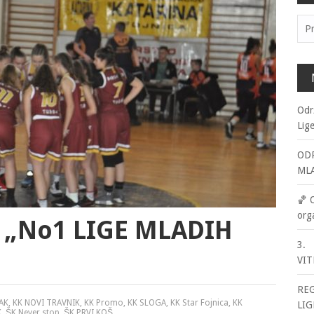
Pre
Odr
Lig
ODR
ML
🏀 
org
la „No1 LIGE MLADIH
3. 
VIT
RE
JAK
,
KK NOVI TRAVNIK
,
KK Promo
,
KK SLOGA
,
KK Star Fojnica
,
KK
LIG
K
,
ŠK Never stop
,
ŠK PRVI KOŠ