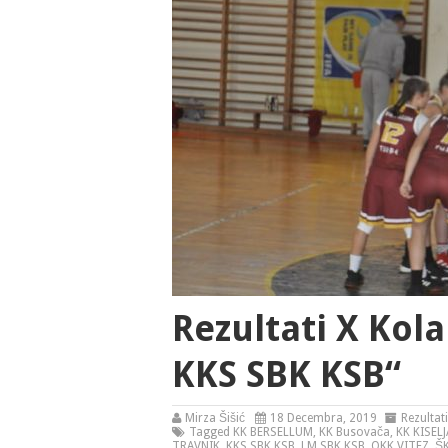
Rezultati X Ko
KKS SBK KSB“
Mirza Šišić
18 Decembra, 2019
Rezultati
Tagged
KK BERSELLUM
,
KK Busovača
,
KK KISEL
TRAVNIK
,
KKS SBK KSB
,
LM SBK KSB
,
OKK VITEZ
,
Š