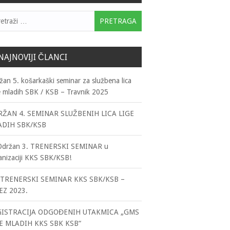
traga:
NAJNOVIJI ČLANCI
žan 5. košarkaški seminar za službena lica
e mladih SBK / KSB – Travnik 2025
ŽAN 4. SEMINAR SLUŽBENIH LICA LIGE
ADIH SBK/KSB
Održan 3. TRENERSKI SEMINAR u
anizaciji KKS SBK/KSB!
TRENERSKI SEMINAR KKS SBK/KSB –
EZ 2023.
GISTRACIJA ODGOĐENIH UTAKMICA „GMS
E MLADIH KKS SBK KSB“