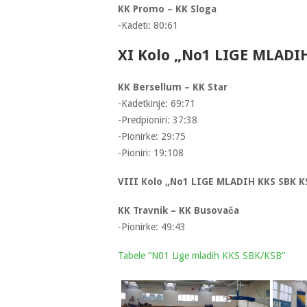
KK Promo – KK Sloga
-Kadeti: 80:61
XI Kolo „No1 LIGE MLADI
KK Bersellum – KK Star
-Kadetkinje: 69:71
-Predpioniri: 37:38
-Pionirke: 29:75
-Pioniri: 19:108
VIII Kolo „No1 LIGE MLADIH KKS SBK K
KK Travnik – KK Busovača
-Pionirke: 49:43
Tabele “N01 Lige mladih KKS SBK/KSB”