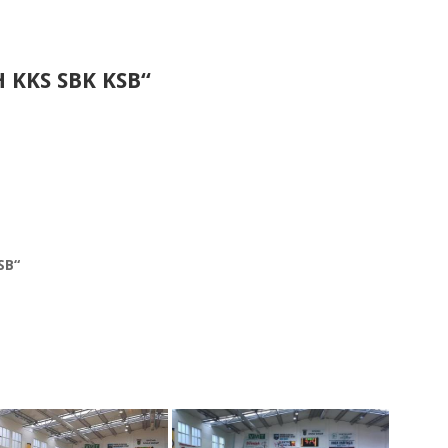
H KKS SBK KSB“
SB“