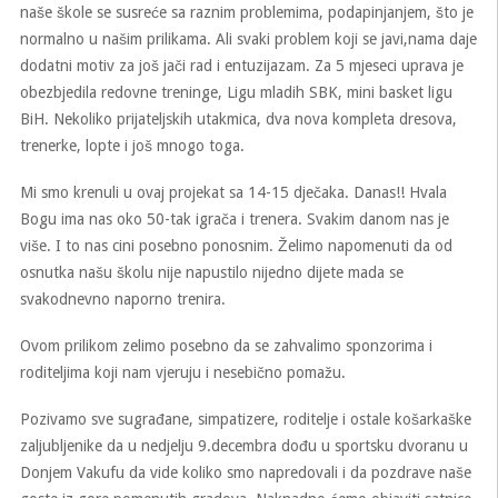
naše škole se susreće sa raznim problemima, podapinjanjem, što je
normalno u našim prilikama. Ali svaki problem koji se javi,nama daje
dodatni motiv za još jači rad i entuzijazam. Za 5 mjeseci uprava je
obezbjedila redovne treninge, Ligu mladih SBK, mini basket ligu
BiH. Nekoliko prijateljskih utakmica, dva nova kompleta dresova,
trenerke, lopte i još mnogo toga.
Mi smo krenuli u ovaj projekat sa 14-15 dječaka. Danas!! Hvala
Bogu ima nas oko 50-tak igrača i trenera. Svakim danom nas je
više. I to nas cini posebno ponosnim. Želimo napomenuti da od
osnutka našu školu nije napustilo nijedno dijete mada se
svakodnevno naporno trenira.
Ovom prilikom zelimo posebno da se zahvalimo sponzorima i
roditeljima koji nam vjeruju i nesebično pomažu.
Pozivamo sve sugrađane, simpatizere, roditelje i ostale košarkaške
zaljubljenike da u nedjelju 9.decembra dođu u sportsku dvoranu u
Donjem Vakufu da vide koliko smo napredovali i da pozdrave naše