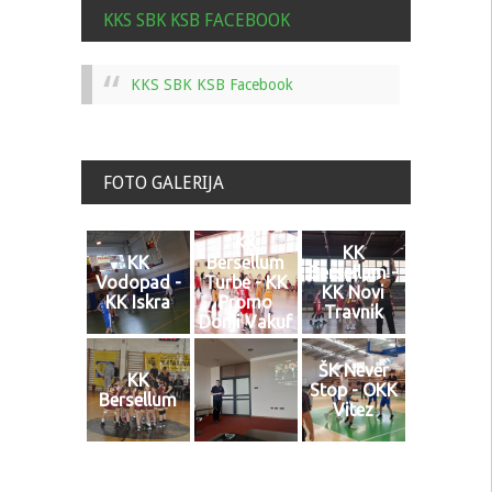
KKS SBK KSB FACEBOOK
KKS SBK KSB Facebook
FOTO GALERIJA
KK
KK
KK
Bersellum
Bersellum -
Vodopad -
Turbe - KK
KK Novi
KK Iskra
Promo
Travnik
Donji Vakuf
ŠK Never
KK
Stop - OKK
Bersellum
Vitez