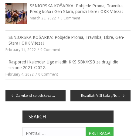
SENIORSKA KOŠARKA: Pobjede Proma, Travnika,
Prvog koša i Gen Stara, porazi Iskre i OKK Viteza!
March 23, 2022
0 Comment
SENIORSKA KOŠARKA: Pobjede Proma, Travnika, Iskre, Gen-
Stara i OKK Viteza!
February 14, 2022
0 Comment
Raspored i kalendar Lige mladih KKS SBK/KSB za drugi dio
sezone 2021./2022.
February 4, 2022
0 Comment
Navigacija
Za vikend se održava Novogodišnji internacionalni turnir u Fojnici
Rezultati VIII kola „No1 LIGE MLADIH KKS SBK KSB“
članaka
SEARCH
Pretraga: