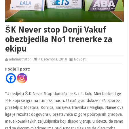
ŠK Never stop Donji Vakuf
obezbjedila No1 trenerke za
ekipu
administrator
4 Decembra, 2018
Novosti
Podjeli post:
“U nedjelju Š.K.Never Stop domaćin je 3. i 4. kolu Mini basket lige
BiH koja se igra na turnirski nacin. U naš grad dolaze naši sportski
prijatelji iz Mostara, Konjica, Sarajeva,Travnika i Maglaja. Naime ova
liga je rezultat dogovora 6 prestavnika iz gore pobrojanih gradova,
inače košarkaških zaljubljenika koji slijepo vjeruju u devizu da samo
rad sa djecom(mladima) ima budućnost i slažu se da djeci treba