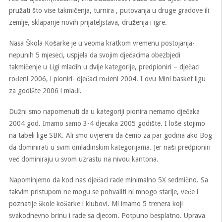
pružati što vise takmičenja, turnira , putovanja u druge gradove ili
zem
lje, sklapanje novih prijateljstava, druženja i igre.
Nasa Škola Košarke je u veoma kratkom vremenu postojanja-
nepunih 5 mjeseci, uspjela da svojim dječacima obezbjedi
takmičenje u Ligi mladih u dvije kategorije, predpioniri – dječaci
rođeni 2006, i pioniri- dječaci rođeni 2004. I ovu Mini basket ligu
za godište 2006 i mlađi.
Dužni smo napomenuti da u kategoriji pionira nemamo dječaka
2004 god. Imamo samo 3-4 djecaka 2005 godište. I loše stojimo
na tabeli lige SBK. Ali smo uvjereni da ćemo za par godina ako Bog
da dominirati u svim omladinskim kategorijama. Jer naši predpioniri
već dominiraju u svom uzrastu na nivou kantona.
Napominjemo da kod nas dječaci rade minimalno 5X sedmično. Sa
takvim pristupom ne mogu se pohvaliti ni mnogo starije, veće i
poznatije škole košarke i klubovi. Mi imamo 5 trenera koji
svakodnevno brinu i rade sa djecom. Potpuno besplatno. Uprava