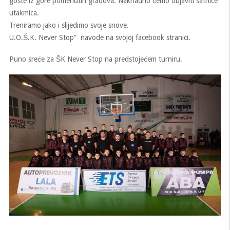
goste iz gore pomenutih gradova. Naknadno ćemo objaviti satnice
utakmica.
Treniramo jako i slijedimo svoje snove.
U.O.Š.K. Never Stop” navode na svojoj facebook stranici.
Puno sreće za ŠK Never Stop na predstojećem turniru.