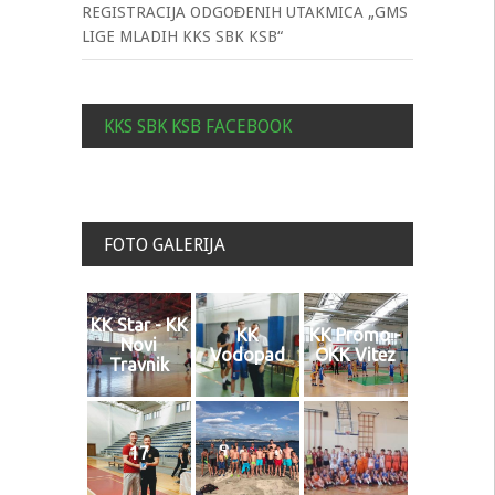
REGISTRACIJA ODGOĐENIH UTAKMICA „GMS
LIGE MLADIH KKS SBK KSB“
KKS SBK KSB FACEBOOK
FOTO GALERIJA
KK Star - KK
KK
KK Promo -
Novi
Vodopad
OKK Vitez
Travnik
17