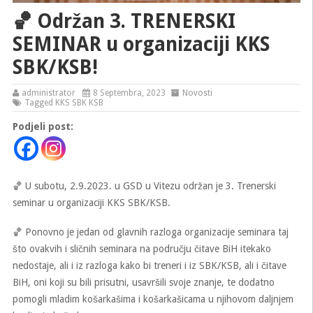
🏀 Održan 3. TRENERSKI
SEMINAR u organizaciji KKS
SBK/KSB!
administrator
8 Septembra, 2023
Novosti
Tagged
KKS SBK KSB
Podjeli post:
🏀 U subotu, 2.9.2023. u GSD u Vitezu održan je 3. Trenerski
seminar u organizaciji KKS SBK/KSB.
🏀 Ponovno je jedan od glavnih razloga organizacije seminara taj
što ovakvih i sličnih seminara na području čitave BiH itekako
nedostaje, ali i iz razloga kako bi treneri i iz SBK/KSB, ali i čitave
BiH, oni koji su bili prisutni, usavršili svoje znanje, te dodatno
pomogli mladim košarkašima i košarkašicama u njihovom daljnjem