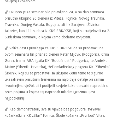
bavljenju košarkom.
🏀 Ukupno je za seminar bilo prijavljeno 24, a na dan seminara
prisutno ukupno 20 trenera iz Viteza, Fojnice, Novog Travnika,
Travnika, Donjeg Vakufa, Bugojna, ali i iz Sarajeva i Živinica
također, kao i 11 sudaca iz KKS SBK/KSB, koji su sudjelovali na 2.
Sudijskom seminaru, o kojem ćemo dodatno izvijestiti.
🏀 Velika čast i privilegija za KKS SBK/KSB da su predavači na
ovom seminaru bili priznati treneri Petar Mijović (Podgorica, Crna
Gora), trener ABA ligaša KK “Budućnost” Podgorica, te Anđelko
Matov (Šibenik, Hrvatska), šef omladinskog pogona KK “Šibenka”
Šibenik, koji su se predstavili sa ukupno četiri teme te sigurno
ukazali svim prisutnim trenerima na najbitnije detalje pri samim
izvođenjima vježbi, ali i podijelili savjete kako ostvariti napredak u
onim poljima u kojima taj napredak mladim igračima i jest
najpotrebniji.
🏀 Kao demonstratori, sve su vježbe bez pogovora izvršavali
košarkaški iz KK „Star” Fojnica, Škole košarke „Prvi koš“ Vitez,