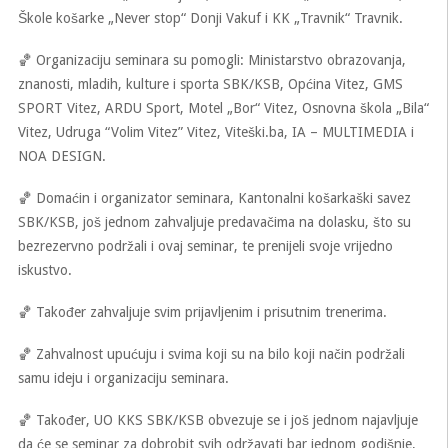
Škole košarke „Never stop“ Donji Vakuf i KK „Travnik“ Travnik.
🏀 Organizaciju seminara su pomogli: Ministarstvo obrazovanja,
znanosti, mladih, kulture i sporta SBK/KSB, Općina Vitez, GMS
SPORT Vitez, ARDU Sport, Motel „Bor“ Vitez, Osnovna škola „Bila“
Vitez, Udruga “Volim Vitez” Vitez, Viteški.ba, IA – MULTIMEDIA i
NOA DESIGN.
🏀 Domaćin i organizator seminara, Kantonalni košarkaški savez
SBK/KSB, još jednom zahvaljuje predavačima na dolasku, što su
bezrezervno podržali i ovaj seminar, te prenijeli svoje vrijedno
iskustvo.
🏀 Također zahvaljuje svim prijavljenim i prisutnim trenerima.
🏀 Zahvalnost upućuju i svima koji su na bilo koji način podržali
samu ideju i organizaciju seminara.
🏀 Također, UO KKS SBK/KSB obvezuje se i još jednom najavljuje
da će se seminar za dobrobit svih održavati bar jednom godišnje,