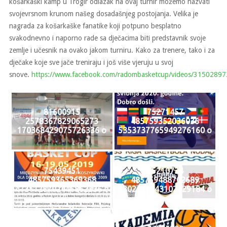
košarkaški kamp u Trogir odlazak na ovaj turnir možemo nazvati
svojevrsnom krunom našeg dosadašnjeg postojanja. Velika je
nagrada za košarkaške fanatike koji potpuno besplatno
svakodnevno i naporno rade sa dječacima biti predstavnik svoje
zemlje i učesnik na ovako jakom turniru. Kako za trenere, tako i za
dječake koje sve jače treniraju i još više vjeruju u svoj
snove.
https://www.facebook.com/radombasketcup/videos/3150289
81600915
75271457
2578367829065273
485759352036036
170368429075726336 o
5353737765949276160 o
75439451
75210734
485759365369368
485759488702689
4731128702446862336 o
2302642043102429184 o