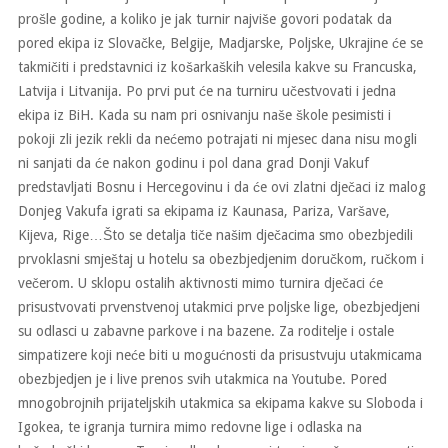
prošle godine, a koliko je jak turnir najviše govori podatak da
pored ekipa iz Slovačke, Belgije, Madjarske, Poljske, Ukrajine će se
takmičiti i predstavnici iz košarkaških velesila kakve su Francuska,
Latvija i Litvanija. Po prvi put će na turniru učestvovati i jedna
ekipa iz BiH. Kada su nam pri osnivanju naše škole pesimisti i
pokoji zli jezik rekli da nećemo potrajati ni mjesec dana nisu mogli
ni sanjati da će nakon godinu i pol dana grad Donji Vakuf
predstavljati Bosnu i Hercegovinu i da će ovi zlatni dječaci iz malog
Donjeg Vakufa igrati sa ekipama iz Kaunasa, Pariza, Varšave,
Kijeva, Rige…Što se detalja tiče našim dječacima smo obezbjedili
prvoklasni smještaj u hotelu sa obezbjedjenim doručkom, ručkom i
večerom. U sklopu ostalih aktivnosti mimo turnira dječaci će
prisustvovati prvenstvenoj utakmici prve poljske lige, obezbjedjeni
su odlasci u zabavne parkove i na bazene. Za roditelje i ostale
simpatizere koji neće biti u mogućnosti da prisustvuju utakmicama
obezbjedjen je i live prenos svih utakmica na Youtube. Pored
mnogobrojnih prijateljskih utakmica sa ekipama kakve su Sloboda i
Igokea, te igranja turnira mimo redovne lige i odlaska na