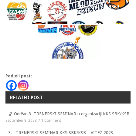
74567072
74515290
485759422036029
485759415369363
6834898375171637248 o
1432933980528705536 o
74661771
485759512036020
5001112541401710592 o
Podjeli post:
RELATED POST
🏀 Održan 3. TRENERSKI SEMINAR u organizaciji KKS SBK/KSB!
September 8, 2023
1 Comment
3. TRENERSKI SEMINAR KKS SBK/KSB – VITEZ 2023.