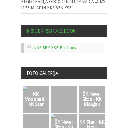
REGISTRACIJA ODGOĐENIH UTAKMICA „GMS
LIGE MLADIH KKS SBK KSB“
KKS SBK KSB FACEBOOK
KKS SBK KSB Facebook
FOTO GALERIJA
KK
ŠK Never
Vodopad -
Stop - KK
KK Star
Kiseljak
ŠK Never
KK Star - KK
Stop - ŠK
Novi