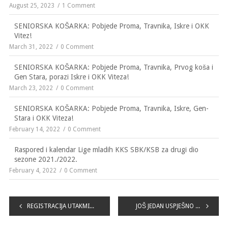
August 25, 2023
1 Comment
SENIORSKA KOŠARKA: Pobjede Proma, Travnika, Iskre i OKK
Vitez!
March 31, 2022
0 Comment
SENIORSKA KOŠARKA: Pobjede Proma, Travnika, Prvog koša i
Gen Stara, porazi Iskre i OKK Viteza!
March 23, 2022
0 Comment
SENIORSKA KOŠARKA: Pobjede Proma, Travnika, Iskre, Gen-
Stara i OKK Viteza!
February 14, 2022
0 Comment
Raspored i kalendar Lige mladih KKS SBK/KSB za drugi dio
sezone 2021./2022.
February 4, 2022
0 Comment
Navigacija
REGISTRACIJA UTAKMICA XI. KOLA „No1 LIGE MLADIH KKS SBK KSB“
JOŠ JEDAN USPJEŠNO ZAVRŠEN PROJEKT ŠKOLE KOŠARKE „PRVI KOŠ“ VITEZ
članaka