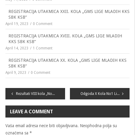
REGISTRACIJA UTAKMICA XXII. KOLA „GMS LIGE MLADIH KKS
SBK KSB“
April 19, 2023
0 Comment
REGISTRACIJA UTAKMICA XVIII. KOLA „GMS LIGE MLADIH
KKS SBK KSB“
April 14, 2023
1 Comment
REGISTRACIJA UTAKMICA XX. KOLA „GMS LIGE MLADIH KKS
SBK KSB“
April 9, 2023
0 Comment
Navigacija
Rezultati VIII kola „No1 LIGE MLADIH KKS SBK KSB“
Odgoda X Kola No1 Lige mladih KKS SBK/KSB
članaka
LEAVE A COMMENT
Vaša email adresa neće biti objavljivana.
Neophodna polja su
označena sa
*