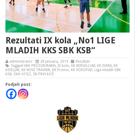
Rezultati IX kola „No1 LIGE
MLADIH KKS SBK KSB“
administrator
28 Januara, 2019
Rezultati
Tagged
HKK PROZOR/RAMA
,
IX kolo
,
KK BERSELLUM
,
KK ISKRA
,
KK
KISELJAK
,
KK NOVI TRAVNIK
,
KK Promo
,
KK VODOPAD
,
Liga mladih SBK
KSB
,
OKK VITEZ
,
ŠK PRVI KOŠ
Podjeli post: