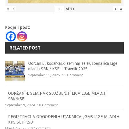
«
‹
›
»
of
13
Podjeli post:
RELATED POST
Održan 5. košarkaški seminar za službena lica Lige
mladih SBK / KSB – Travnik 2025
September 11, 2025
1 Comment
ODRŽAN 4. SEMINAR SLUŽBENIH LICA LIGE MLADIH
SBK/KSB
September 9, 2024
0 Comment
REGISTRACIJA ODGOĐENIH UTAKMICA „GMS LIGE MLADIH
KKS SBK KSB“
May 17, 2023
0 Comment