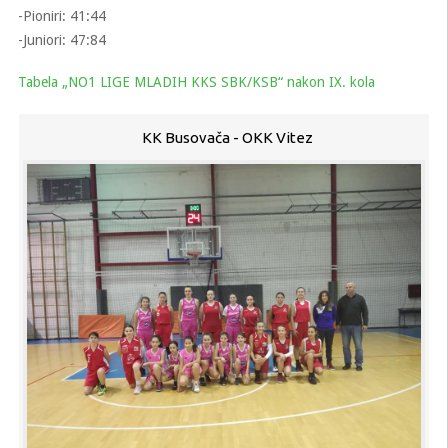
-Pioniri: 41:44
-Juniori: 47:84
Tabela „NO1 LIGE MLADIH KKS SBK/KSB“ nakon IX. kola
KK Busovača - OKK Vitez