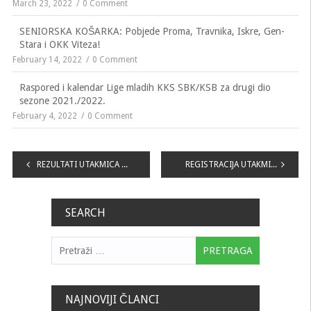
March 23, 2022
0 Comment
SENIORSKA KOŠARKA: Pobjede Proma, Travnika, Iskre, Gen-
Stara i OKK Viteza!
February 14, 2022
0 Comment
Raspored i kalendar Lige mladih KKS SBK/KSB za drugi dio
sezone 2021./2022.
February 4, 2022
0 Comment
Navigacija
REZULTATI UTAKMICA VIII. KOLA „LIGE MLADIH KKS SBK KSB“
REGISTRACIJA UTAKMICA IX. KOLA „LIGE MLADIH KKS SBK KSB“
članaka
SEARCH
Pretraga:
NAJNOVIJI ČLANCI