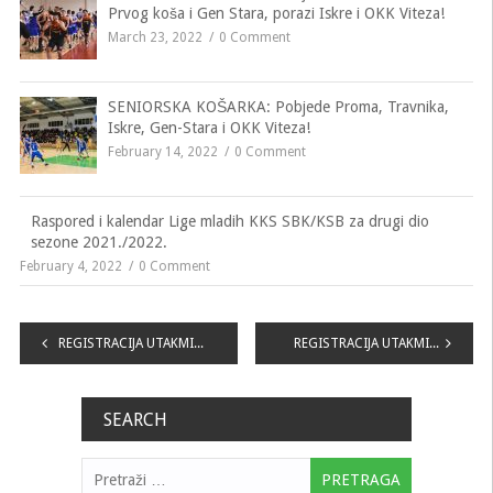
Prvog koša i Gen Stara, porazi Iskre i OKK Viteza!
March 23, 2022
0 Comment
SENIORSKA KOŠARKA: Pobjede Proma, Travnika,
Iskre, Gen-Stara i OKK Viteza!
February 14, 2022
0 Comment
Raspored i kalendar Lige mladih KKS SBK/KSB za drugi dio
sezone 2021./2022.
February 4, 2022
0 Comment
Navigacija
REGISTRACIJA UTAKMICA XVII. KOLA „No1 LIGE MLADIH KKS SBK KSB“
REGISTRACIJA UTAKMICA XVIII. KOLA „No1 LIGE MLADIH KKS SBK KSB
članaka
SEARCH
Pretraga: