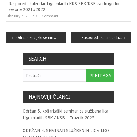
Raspored i kalendar Lige mladih KKS SBK/KSB za drugi dio
sezone 2021./2022.
February 4, 2022
0 Comment
Navigacija
Održan sudijski seminar u organizaciji KSBiH!
Raspored i kalendar Lige mladih KKS SBK/KSB za sezonu 2021./2022. – prvi dio
članaka
SEARCH
Pretraga:
NAJNOVIJI ČLANCI
Održan 5. košarkaški seminar za službena lica
Lige mladih SBK / KSB – Travnik 2025
ODRŽAN 4. SEMINAR SLUŽBENIH LICA LIGE