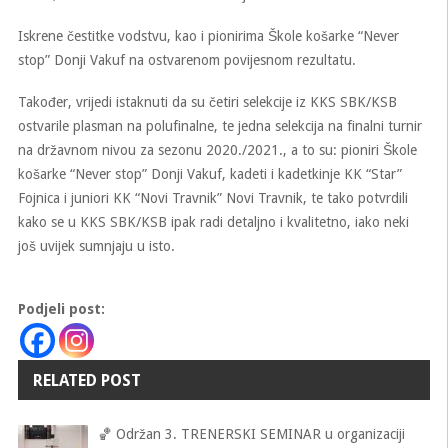
Iskrene čestitke vodstvu, kao i pionirima Škole košarke “Never
stop” Donji Vakuf na ostvarenom povijesnom rezultatu.
Također, vrijedi istaknuti da su četiri selekcije iz KKS SBK/KSB
ostvarile plasman na polufinalne, te jedna selekcija na finalni turnir
na državnom nivou za sezonu 2020./2021., a to su: pioniri Škole
košarke “Never stop” Donji Vakuf, kadeti i kadetkinje KK “Star”
Fojnica i juniori KK “Novi Travnik” Novi Travnik, te tako potvrdili
kako se u KKS SBK/KSB ipak radi detaljno i kvalitetno, iako neki
još uvijek sumnjaju u isto.
Podjeli post:
RELATED POST
🏀 Održan 3. TRENERSKI SEMINAR u organizaciji