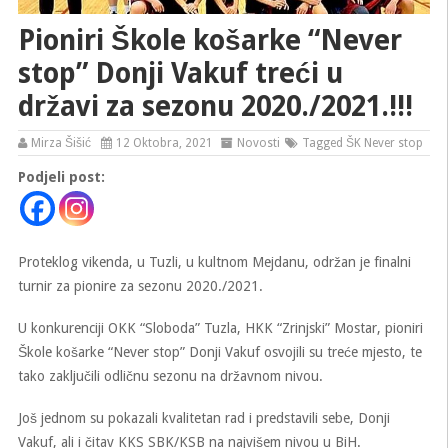
Pioniri Škole košarke “Never
stop” Donji Vakuf treći u
državi za sezonu 2020./2021.!!!
Mirza Šišić
12 Oktobra, 2021
Novosti
Tagged
ŠK Never stop
Podjeli post:
Proteklog vikenda, u Tuzli, u kultnom Mejdanu, održan je finalni
turnir za pionire za sezonu 2020./2021.
U konkurenciji OKK “Sloboda” Tuzla, HKK “Zrinjski” Mostar, pioniri
Škole košarke “Never stop” Donji Vakuf osvojili su treće mjesto, te
tako zaključili odličnu sezonu na državnom nivou.
Još jednom su pokazali kvalitetan rad i predstavili sebe, Donji
Vakuf, ali i čitav KKS SBK/KSB na najvišem nivou u BiH.