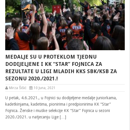
MEDALJE SU U PROTEKLOM TJEDNU
DODIJELJENE I KK “STAR” FOJNICA ZA
REZULTATE U LIGI MLADIH KKS SBK/KSB ZA
SEZONU 2020./2021.!
Mirza Šišić
10 Juna, 2021
U petak, 4.6.2021., u Fojnici su dodijeljene medalje juniorkama,
kadetkinjama, kadetima, pionirima i predpionirima KK “Star”
Fojnica. Ženske i muške selekcije KK “Star” Fojnica u sezoni
2020./2021. u natjecanju Lige […]