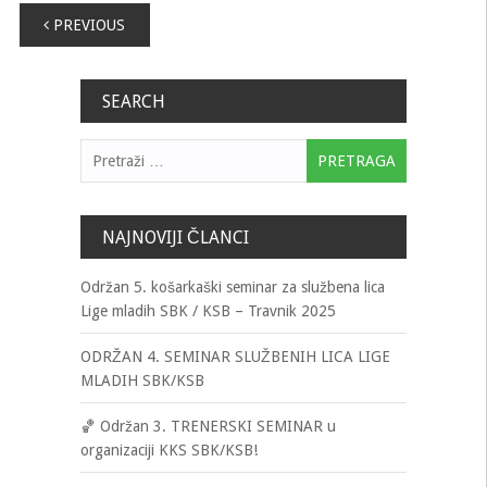
Navigacija
PREVIOUS
člancima
SEARCH
Pretraga:
NAJNOVIJI ČLANCI
Održan 5. košarkaški seminar za službena lica
Lige mladih SBK / KSB – Travnik 2025
ODRŽAN 4. SEMINAR SLUŽBENIH LICA LIGE
MLADIH SBK/KSB
🏀 Održan 3. TRENERSKI SEMINAR u
organizaciji KKS SBK/KSB!