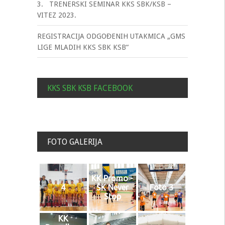
3. TRENERSKI SEMINAR KKS SBK/KSB –
VITEZ 2023.
REGISTRACIJA ODGOĐENIH UTAKMICA „GMS
LIGE MLADIH KKS SBK KSB“
KKS SBK KSB FACEBOOK
FOTO GALERIJA
KK Promo -
4
ŠK Never
Foto 3
Stop
KK