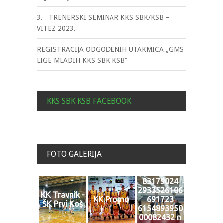
3. TRENERSKI SEMINAR KKS SBK/KSB –
VITEZ 2023.
REGISTRACIJA ODGOĐENIH UTAKMICA „GMS
LIGE MLADIH KKS SBK KSB“
KKS SBK KSB FACEBOOK
FOTO GALERIJA
83179024
2933526106
KK Travnik -
KK Promo
691723
ŠK Prvi Koš
6154893950
00082432 n