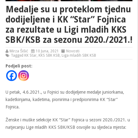
Medalje su u proteklom tjednu
dodijeljene i KK “Star” Fojnica
za rezultate u Ligi mladih KKS
SBK/KSB za sezonu 2020./2021.!
Mirza Šišić
10 Juna, 2021
Novosti
Tagged
KK Star
,
KKS SBK KSB
,
Liga mladih SBK KSB
Podjeli post:
U petak, 4.6.2021., u Fojnici su dodijeljene medalje juniorkama,
kadetkinjama, kadetima, pionirima i predpionirima KK “Star”
Fojnica.
Ženske i muške selekcije KK “Star” Fojnica u sezoni 2020./2021. u
natjecanju Lige mladih KKS SBK/KSB osvojile su sljedeća mjesta: