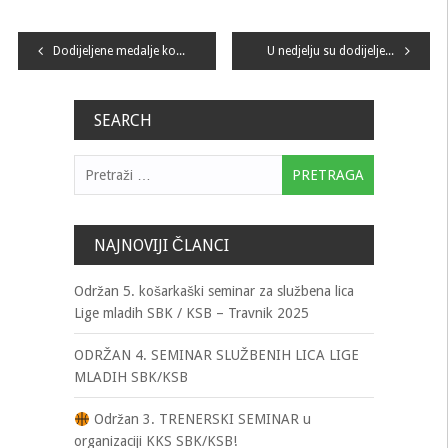
Navigacija
Dodijeljene medalje košarkašicama i košarkašima KK “Iskra” Bugojno za ostvarene rezultate u Ligi mladih KKS SBK/KSB za sezonu 2020./2021.!
U nedjelju su dodijeljene medalje najboljoj muškoj juniorskoj selekciji za sezonu 2020./2021. u Ligi mladih KKS SBK/KSB – KK “Novi Travnik” Novi Travnik!
članaka
SEARCH
Pretraga:
NAJNOVIJI ČLANCI
Održan 5. košarkaški seminar za službena lica
Lige mladih SBK / KSB – Travnik 2025
ODRŽAN 4. SEMINAR SLUŽBENIH LICA LIGE
MLADIH SBK/KSB
Održan 3. TRENERSKI SEMINAR u
organizaciji KKS SBK/KSB!