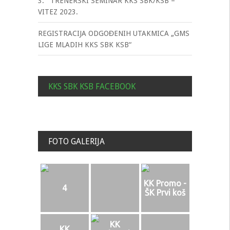
3. TRENERSKI SEMINAR KKS SBK/KSB –
VITEZ 2023.
REGISTRACIJA ODGOĐENIH UTAKMICA „GMS
LIGE MLADIH KKS SBK KSB“
KKS SBK KSB FACEBOOK
FOTO GALERIJA
KK Promo -
4
ŠK Prvi koš
KK
KK