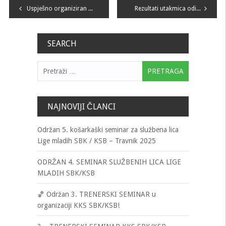
Navigacija
Uspješno organiziran seminar za košarkaške sudije KKS SBK/KSB
Rezultati utakmica odigranih prošlog vikenda
članaka
SEARCH
Pretraga:
NAJNOVIJI ČLANCI
Održan 5. košarkaški seminar za službena lica
Lige mladih SBK / KSB – Travnik 2025
ODRŽAN 4. SEMINAR SLUŽBENIH LICA LIGE
MLADIH SBK/KSB
🏀 Održan 3. TRENERSKI SEMINAR u
organizaciji KKS SBK/KSB!