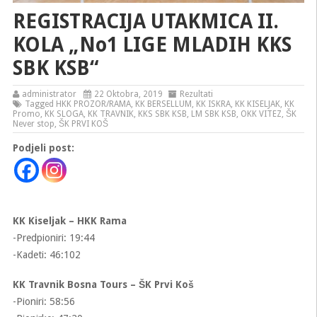
REGISTRACIJA UTAKMICA II.
KOLA „No1 LIGE MLADIH KKS
SBK KSB“
administrator
22 Oktobra, 2019
Rezultati
Tagged
HKK PROZOR/RAMA
,
KK BERSELLUM
,
KK ISKRA
,
KK KISELJAK
,
KK
Promo
,
KK SLOGA
,
KK TRAVNIK
,
KKS SBK KSB
,
LM SBK KSB
,
OKK VITEZ
,
ŠK
Never stop
,
ŠK PRVI KOŠ
Podjeli post:
KK Kiseljak – HKK Rama
-Predpioniri: 19:44
-Kadeti: 46:102
KK Travnik Bosna Tours – ŠK Prvi Koš
-Pioniri: 58:56