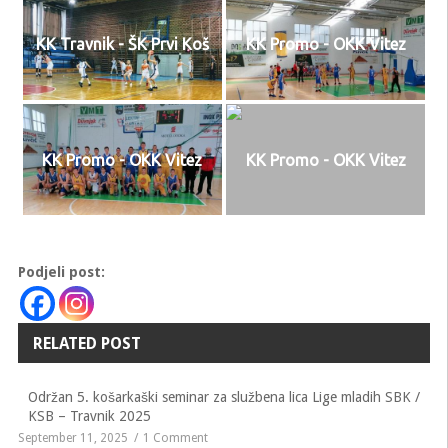
KK Travnik - ŠK Prvi Koš
KK Promo - OKK Vitez
KK Promo - OKK Vitez
KK Promo - OKK Vitez
Podjeli post:
RELATED POST
Održan 5. košarkaški seminar za službena lica Lige mladih SBK /
KSB – Travnik 2025
September 11, 2025
1 Comment