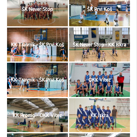
ŠK Never Stop
ŠK Prvi Koš
KK Travnik - ŠK Prvi Koš
ŠK Never Stop - KK Iskra
KK Travnik - ŠK Prvi Koš
OKK Vitez
KK Promo - OKK Vitez
KK Iskra