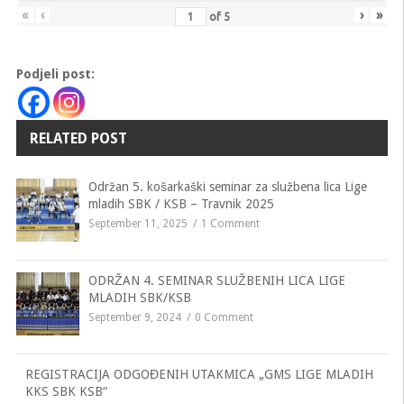
«
‹
›
»
of
5
Podjeli post:
RELATED POST
Održan 5. košarkaški seminar za službena lica Lige
mladih SBK / KSB – Travnik 2025
September 11, 2025
1 Comment
ODRŽAN 4. SEMINAR SLUŽBENIH LICA LIGE
MLADIH SBK/KSB
September 9, 2024
0 Comment
REGISTRACIJA ODGOĐENIH UTAKMICA „GMS LIGE MLADIH
KKS SBK KSB“