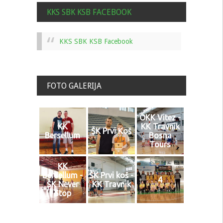
KKS SBK KSB FACEBOOK
KKS SBK KSB Facebook
FOTO GALERIJA
OKK Vitez -
KK
KK Travnik
ŠK Prvi Koš
Bersellum
Bosna
Tours
KK
Bersellum -
ŠK Prvi koš -
4
ŠK Never
KK Travnik
Stop