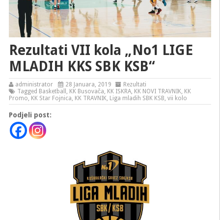
Rezultati VII kola „No1 LIGE
MLADIH KKS SBK KSB“
administrator
28 Januara, 2019
Rezultati
Tagged
Basketball
,
KK Busovača
,
KK ISKRA
,
KK NOVI TRAVNIK
,
KK
Promo
,
KK Star Fojnica
,
KK TRAVNIK
,
Liga mladih SBK KSB
,
vii kolo
Podjeli post: