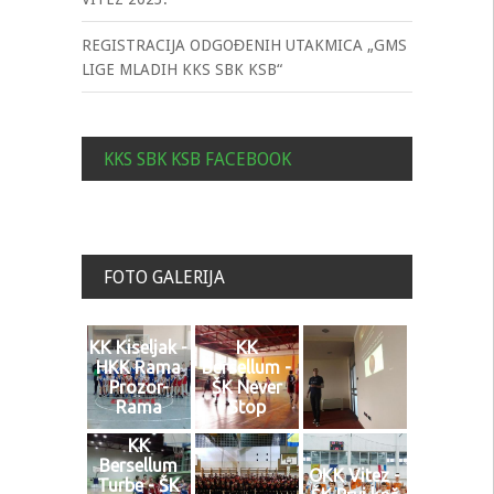
REGISTRACIJA ODGOĐENIH UTAKMICA „GMS
LIGE MLADIH KKS SBK KSB“
KKS SBK KSB FACEBOOK
FOTO GALERIJA
KK Kiseljak -
KK
HKK Rama
Bersellum -
Prozor-
ŠK Never
Rama
Stop
KK
Bersellum
OKK Vitez -
Turbe - ŠK